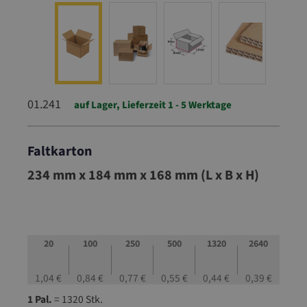
01.241
auf Lager, Lieferzeit 1 - 5 Werktage
Faltkarton
01.241
234 mm x 184 mm x 168 mm (L x B x H)
20
100
250
500
1320
2640
1,04 €
0,84 €
0,77 €
0,55 €
0,44 €
0,39 €
1 Pal.
= 1320 Stk.