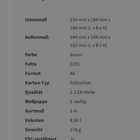
Innenmaß
234 mm x 184 mm x
168 mm (L x B x H)
Außenmaß
244 mm x 194 mm x
183 mm (L x B x H)
Farbe
braun
Fefco
0201
Format
A5
Karton-Typ
Faltkarton
Qualität
2.3 EB-Welle
Wellpappe
2-wellig
Gurtmaß
1 m
Volumen
8,66 l
Gewicht
178 g
FSC-zertifiziert
Ja