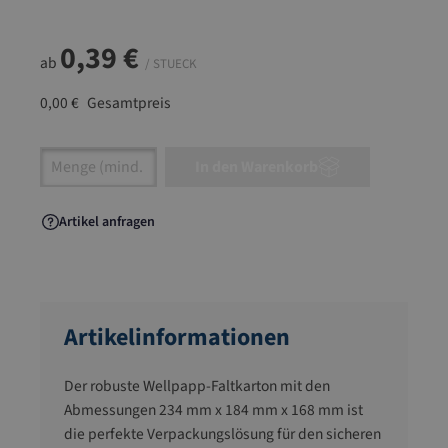
0,39 €
ab
/ STUECK
0,00 €
Gesamtpreis
Artikel Anzahl: Gib den gewünschten Wert ein
In den Warenkorb
Artikel anfragen
Artikelinformationen
Der robuste Wellpapp-Faltkarton mit den
Abmessungen 234 mm x 184 mm x 168 mm ist
die perfekte Verpackungslösung für den sicheren