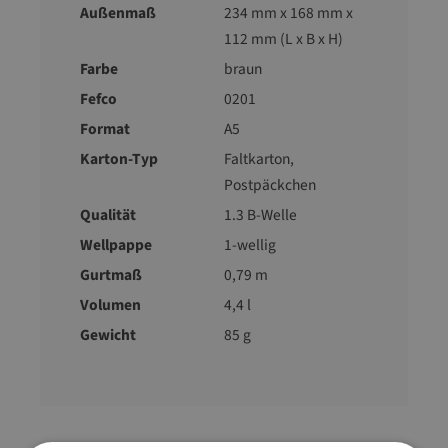
Außenmaß
234 mm x 168 mm x
112 mm (L x B x H)
Farbe
braun
Fefco
0201
Format
A5
Karton-Typ
Faltkarton
,
Postpäckchen
Qualität
1.3 B-Welle
Wellpappe
1-wellig
Gurtmaß
0,79 m
Volumen
4,4 l
Gewicht
85 g