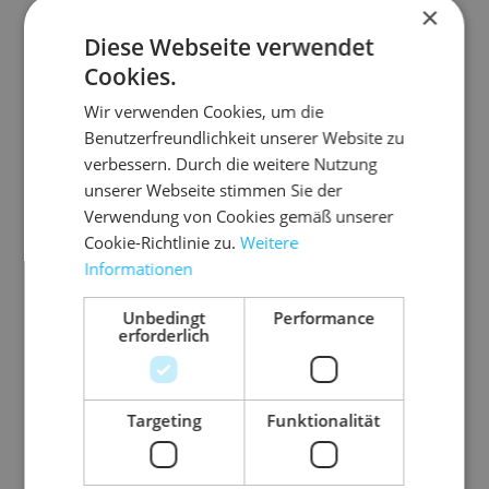
×
Zubehör-Artikel
Diese Webseite verwendet
Cookies.
Wir verwenden Cookies, um die
Benutzerfreundlichkeit unserer Website zu
verbessern. Durch die weitere Nutzung
unserer Webseite stimmen Sie der
Verwendung von Cookies gemäß unserer
Cookie-Richtlinie zu.
Weitere
Informationen
Unbedingt
Performance
erforderlich
03.G
03.K
03.P
03.P
50KP
SB50
P480
P500
Targeting
Funktionalität
Pa
/50
2/83
1/82
pie
Pa
0
2
r-