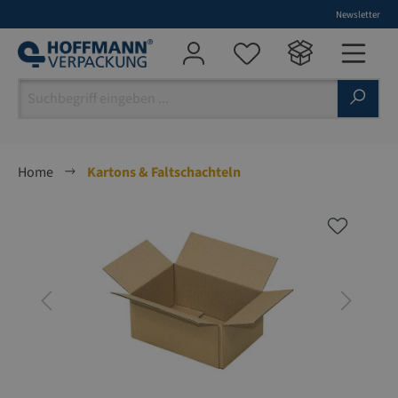
Newsletter
alt springen
Home
Kartons & Faltschachteln
Bildergalerie überspringen