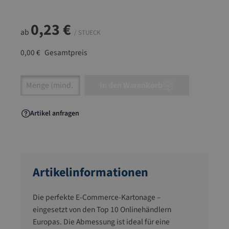
0,23 €
ab
/ STUECK
0,00 €
Gesamtpreis
Artikel Anzahl: Gib den gewünschten Wert ein
In den Warenkorb
Artikel anfragen
Artikelinformationen
Die perfekte E-Commerce-Kartonage –
eingesetzt von den Top 10 Onlinehändlern
Europas. Die Abmessung ist ideal für eine