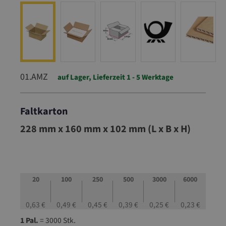
01.AMZ
auf Lager, Lieferzeit 1 - 5 Werktage
Faltkarton
01.AMZ
228 mm x 160 mm x 102 mm (L x B x H)
20
100
250
500
3000
6000
0,63 €
0,49 €
0,45 €
0,39 €
0,25 €
0,23 €
1 Pal.
= 3000 Stk.