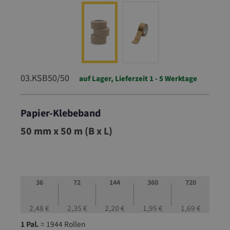
03.KSB50/50
auf Lager, Lieferzeit 1 - 5 Werktage
Papier-Klebeband
03.KSB50/50
50 mm x 50 m (B x L)
36
72
144
360
720
2,48 €
2,35 €
2,20 €
1,95 €
1,69 €
1 Pal.
= 1944 Rollen