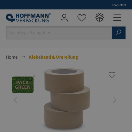
Newsletter
alt springen
Home
Klebeband & Umreifung
Bildergalerie überspringen