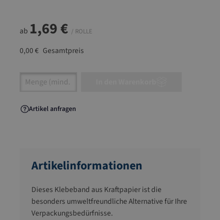
1,69 €
ab
/ ROLLE
0,00 €
Gesamtpreis
Artikel Anzahl: Gib den gewünschten Wert ein
In den Warenkorb
Artikel anfragen
Artikelinformationen
Dieses Klebeband aus Kraftpapier ist die
besonders umweltfreundliche Alternative für Ihre
Verpackungsbedürfnisse.