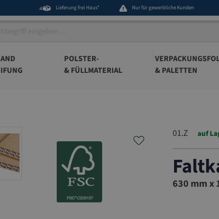
Lieferung frei Haus*
Nur für gewerbliche Kunden
BAND
POLSTER-
VERPACKUNGSFOL
IFUNG
& FÜLLMATERIAL
& PALETTEN
01.Z
auf La
Faltk
01.Z
630 mm x 1