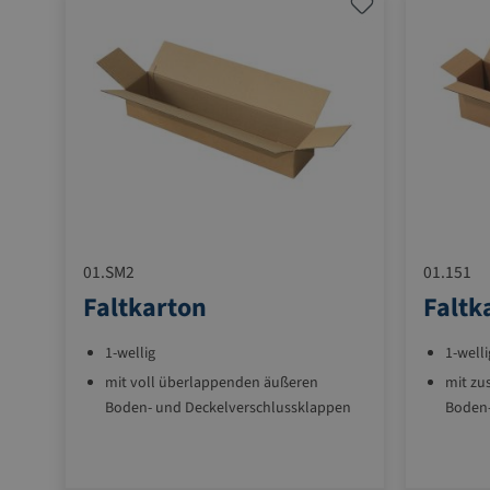
01.SM2
01.151
Faltkarton
Faltk
1-wellig
1-welli
mit voll überlappenden äußeren
mit z
Boden- und Deckelverschlussklappen
Boden-