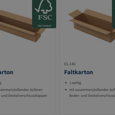
01.146
arton
Faltkarton
g
1-wellig
usammenstoßenden äußeren
mit zusammenstoßenden äu
 und Deckelverschlussklappen
Boden- und Deckelverschlus