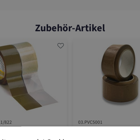
Zubehör-Artikel
1/822
03.PVC5001
ebeband Strong
PVC-Klebeband - E
Strong