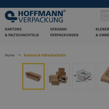
springen
Zur Hauptnavigation springen
KARTONS
VERSAND-
KLEBE
& FALTSCHACHTELN
VERPACKUNGEN
& UMRE
Home
Kartons & Faltschachteln
Bildergalerie überspringen