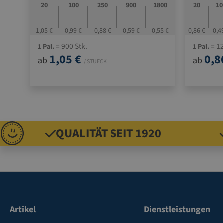
20
100
250
900
1800
20
10
1,05 €
0,99 €
0,88 €
0,59 €
0,55 €
0,86 €
0,4
= 900 Stk.
= 12
1 Pal.
1 Pal.
1,05 €
0,8
ab
ab
/ STUECK
QUALITÄT SEIT 1920
Artikel
Dienstleistungen