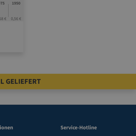
975
1950
58 €
0,56 €
L GELIEFERT
ionen
Service-Hotline