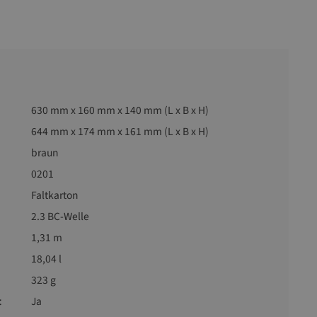
630 mm x 160 mm x 140 mm (L x B x H)
644 mm x 174 mm x 161 mm (L x B x H)
braun
0201
Faltkarton
2.3 BC-Welle
1,31 m
18,04 l
323 g
t
Ja