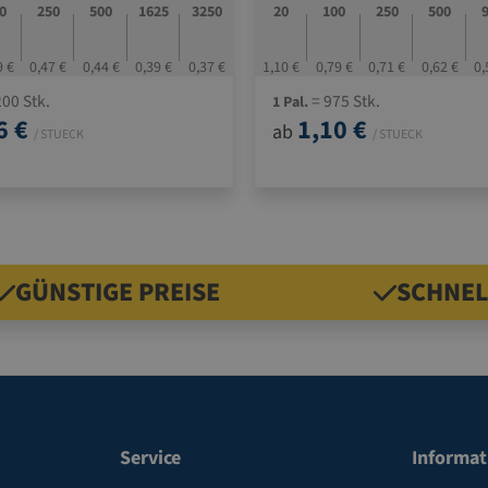
0
250
500
1625
3250
20
100
250
500
9 €
0,47 €
0,44 €
0,39 €
0,37 €
1,10 €
0,79 €
0,71 €
0,62 €
0,
00 Stk.
= 975 Stk.
1 Pal.
6 €
1,10 €
ab
/ STUECK
/ STUECK
GÜNSTIGE PREISE
SCHNEL
Service
Informat