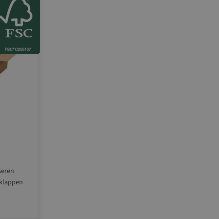
ßeren
sklappen