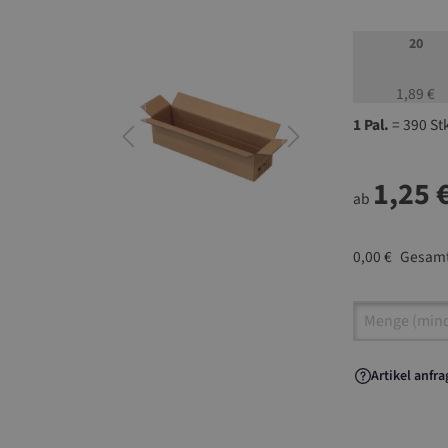
20
1,89 €
1 Pal.
= 390 St
1,25 
ab
0,00 €
Gesamt
Artikel A
Artikel anfr