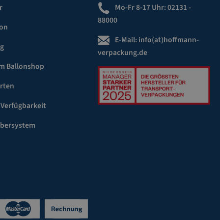
r
Mo-Fr 8-17 Uhr:
02131 -
88000
ion
E-Mail:
info(at)hoffmann-
ng
verpackung.de
m Ballonshop
rten
 Verfügbarkeit
ebersystem