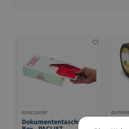
03.DL2103SP
03.PP500
Dokumententaschen
PP-Kl
Box - PACLIST