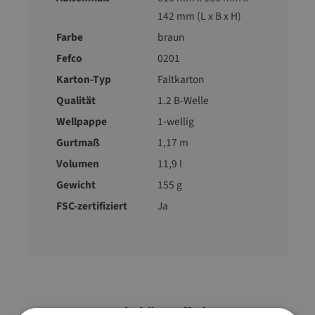
142 mm (L x B x H)
Farbe
braun
Fefco
0201
Karton-Typ
Faltkarton
Qualität
1.2 B-Welle
Wellpappe
1-wellig
Gurtmaß
1,17 m
Volumen
11,9 l
Gewicht
155 g
FSC-zertifiziert
Ja
Zubehör-Artikel