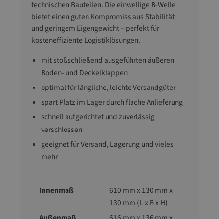
technischen Bauteilen. Die einwellige B-Welle
bietet einen guten Kompromiss aus Stabilität
und geringem Eigengewicht – perfekt für
kosteneffiziente Logistiklösungen.
mit stoßschließend ausgeführten äußeren
Boden- und Deckelklappen
optimal für längliche, leichte Versandgüter
spart Platz im Lager durch flache Anlieferung
schnell aufgerichtet und zuverlässig
verschlossen
geeignet für Versand, Lagerung und vieles
mehr
Innenmaß
610 mm x 130 mm x
130 mm (L x B x H)
Außenmaß
616 mm x 136 mm x