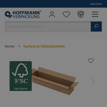
Newsletter
alt springen
Home
Kartons & Faltschachteln
Bildergalerie überspringen