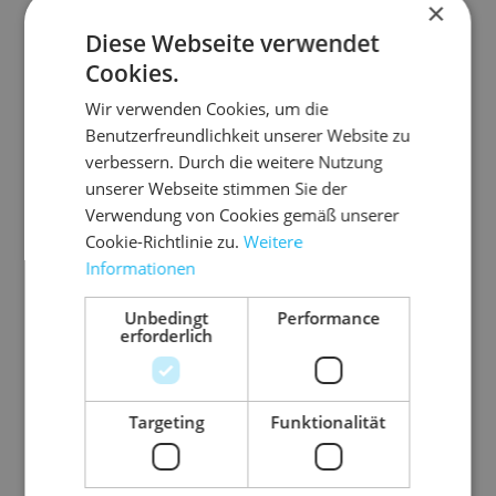
×
Diese Webseite verwendet
Cookies.
Wir verwenden Cookies, um die
Benutzerfreundlichkeit unserer Website zu
verbessern. Durch die weitere Nutzung
unserer Webseite stimmen Sie der
Verwendung von Cookies gemäß unserer
Cookie-Richtlinie zu.
Weitere
Informationen
Unbedingt
Performance
8.P
03.P
03.P
03.P
06.F
08.
erforderlich
M1
DL21
P500
VC50
P250
PM
633
03
2/81
01
flo
263
-
Pa
8
PV
0
Targeting
Funktionalität
pa
pie
C-
U
PP-
U
k
0,
r-
Kle
mr
Kle
m
25