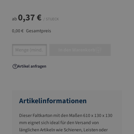
0,37 €
ab
/ STUECK
0,00 €
Gesamtpreis
Artikel Anzahl: Gib den gewünschten Wert ein
In den Warenkorb
Artikel anfragen
Artikelinformationen
Dieser Faltkarton mit den Maßen 610 x 130 x 130
mm eignet sich ideal für den Versand von
länglichen Artikeln wie Schienen, Leisten oder