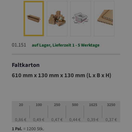
01.151
auf Lager, Lieferzeit 1 - 5 Werktage
Faltkarton
01.151
610 mm x 130 mm x 130 mm (L x B x H)
20
100
250
500
1625
3250
0,86 €
0,49 €
0,47 €
0,44 €
0,39 €
0,37 €
1 Pal.
= 1200 Stk.