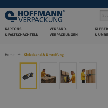
springen
Zur Hauptnavigation springen
KARTONS
VERSAND-
KLEBE
& FALTSCHACHTELN
VERPACKUNGEN
& UMRE
Home
Klebeband & Umreifung
Bildergalerie überspringen