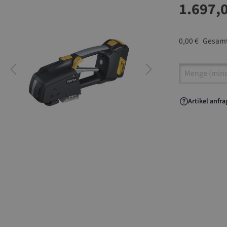
1.697,
0,00 €
Gesamt
Artikel A
Artikel anfr