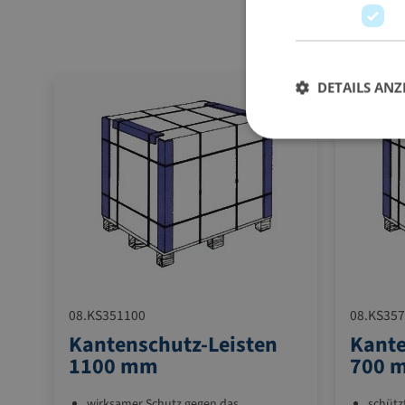
DETAILS ANZ
08.KS351100
08.KS35
Kantenschutz-Leisten
Kante
1100 mm
700 
wirksamer Schutz gegen das
schütz