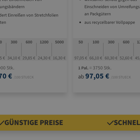
fungsbändern
Einschneiden von Umreifung
an Packgütern
dert Einreißen von Stretchfolien
ten
aus recycelbarer Vollpappe
cycelbarer Vollpappe
als Aussteifung für Kartons z
Stapelfähigkeit
rtonaussteifung für bessere
0
300
600
1200
5000
50
100
300
600
1
fähigkeit
zur Stabilisierung von Packgü
der Palette
siert Packgüter auf der Palette
5 €
34,10 €
29,85 €
24,30 €
16,30 €
97,05 €
66,10 €
60,30 €
52,60 €
45
Standard-Größen am Lager
rdgrößen sofort verfügbar
00 Stk.
= 3750 Stk.
1 Pal.
auch in selbstklebend,
70 €
97,05 €
ab
/100 STUECK
wasserresistenter Vollpappe 
/100 STUECK
Wellpappe lieferbar
GÜNSTIGE PREISE
SCHNEL