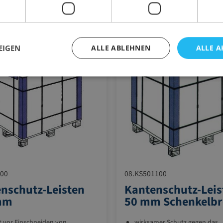
Ähnliche Artikel
EIGEN
ALLE ABLEHNEN
ALLE A
700
08.KS501100
nschutz-Leisten
Kantenschutz-Leis
mm
50 mm Schenkelbr
t vor Einschneiden von
wirksamer Schutz gegen das