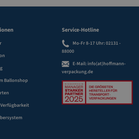
ionen
Service-Hotline
r
Mo-Fr 8-17 Uhr:
02131 -
88000
ion
E-Mail:
info(at)hoffmann-
ng
verpackung.de
m Ballonshop
rten
 Verfügbarkeit
ebersystem