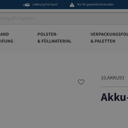
Lieferung frei Haus*
Nur für gewerbliche Kunden
BAND
POLSTER-
VERPACKUNGSFOL
IFUNG
& FÜLLMATERIAL
& PALETTEN
10.AKKU93
Akku
10.AKKU