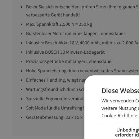
Bevor Sie sich entscheiden, prüfen Sie zu Ihrer eigenen S
verbesserte Gerät handelt!
Max. Spannkraft 2.500 N = 250 kg
Bürstenloser Motor mit einer langen Lebensdauer
Inklusive Bosch-Akku 18 V, 4000 mAh, mit bis zu 2.000 
Inklusive BOSCH 30 Minuten-Ladegerät
Präzisionsgetriebe mit langer Lebensdauer
Hohe Spannleistung durch neuentwickeltes Spannsyste
Einfaches Handling, wiegt nur 3,40 kg, inklusive Bosch-
Wartungsfreundlich durch schnellen Ersatzteiltausch
Diese Webse
Spezielle Ergonomie verhindert Kratzer am Packstück
Wir verwenden Co
Soft Mode für die Umreifung leichter und sensibler Pack
weitere Nutzung 
Cookie-Richtlinie
Geräteabmessung: 33 x 15 x 12,5 cm
Unbeding
erforderlic