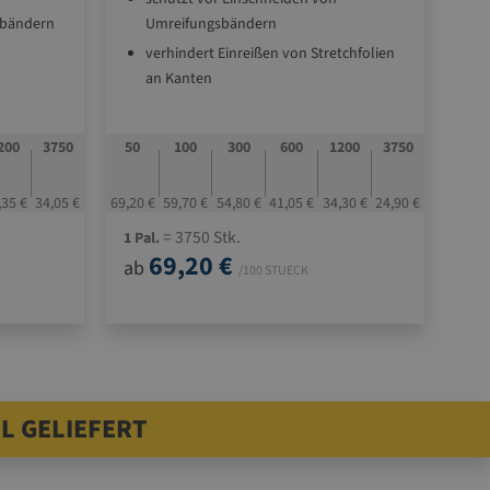
sbändern
Umreifungsbändern
verhindert Einreißen von Stretchfolien
an Kanten
ur besseren
aus recycelbarer Vollpappe
als Kartonaussteifung für bessere
200
3750
50
100
300
600
1200
3750
225
tern auf
Stapelfähigkeit
stabilisiert Packgüter auf der Palette
,35 €
34,05 €
69,20 €
59,70 €
54,80 €
41,05 €
34,30 €
24,90 €
42,90
Standardgrößen sofort verfügbar
= 3750 Stk.
1 Pal.
1 Pa
69,20 €
ab
ab
bzw.
/100 STUECK
L GELIEFERT