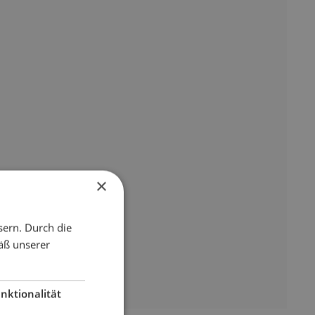
×
sern. Durch die
äß unserer
nktionalität