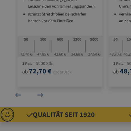
Einschneiden von Umreifungsbändern
Umrei
n
schützt Stretchfolien bei scharfen
verhin
Kanten vor dem Einreißen
an Kan
aus recycelbarer Vollpappe
aus re
als Aussteifung für Kartons zur besseren
als Ka
48
50
100
600
1200
5000
50
10
Stapelfähigkeit
Stapel
it
zur Stabilisierung von Packgütern auf
stabili
54,20 €
72,70 €
47,85 €
42,60 €
34,60 €
27,50 €
48,70 €
41,2
der Palette
Standa
= 5000 Stk.
= 50
1 Pal.
1 Pal.
Standard-Größen am Lager
72,70 €
48,
ab
ab
/100 STUECK
kten
QUALITÄT SEIT 1920
uf