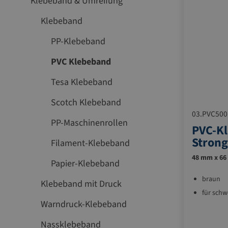
Klebeband & Umreifung
Klebeband
PP-Klebeband
PVC Klebeband
Tesa Klebeband
Scotch Klebeband
03.PVC500
PP-Maschinenrollen
PVC-Kl
Strong
Filament-Klebeband
48 mm x 66 
Papier-Klebeband
braun
Klebeband mit Druck
für schw
Warndruck-Klebeband
Nassklebeband