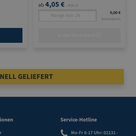
4,05 €
ab
/ ROLLE
0,00 €
Gesamtpreis
In den Warenkorb
NELL GELIEFERT
ionen
Service-Hotline
r
Mo-Fr 8-17 Uhr:
02131 -