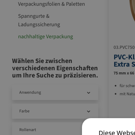
Verpackungsfolien & Paletten
Spanngurte &
Ladungssicherung
nachhaltige Verpackung
03.PVC750
PVC-Kl
Wählen Sie zwischen
Extra 
verschiedenen Eigenschaften
75 mm x 66 
um Ihre Suche zu präzisieren.
für schw
Anwendung
mit Nat
Farbe
24
Rollenart
Diese Webse