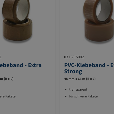
1
03.PVC5002
ebeband - Extra
PVC-Klebeband - E
Strong
m (B x L)
48 mm x 66 m (B x L)
transparent
ere Pakete
für schwere Pakete