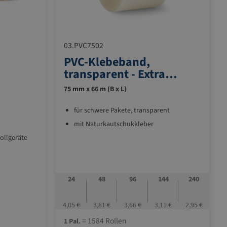
03.PVC7502
PVC-Klebeband,
transparent - Extra
Strong
75 mm x 66 m (B x L)
für schwere Pakete, transparent
mit Naturkautschukkleber
ollgeräte
24
48
96
144
240
4,05 €
3,81 €
3,66 €
3,11 €
2,95 €
= 1584 Rollen
1 Pal.