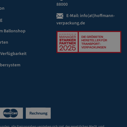
88000
ion
E-Mail:
info(at)hoffmann-
ng
verpackung.de
m Ballonshop
rten
 Verfügbarkeit
ebersystem
Kunden, alle Preisangaben verstehen sich zzgl. der gesetzlichen MwSt. und