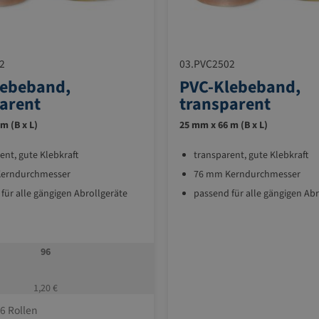
2
03.PVC2502
lebeband,
PVC-Klebeband,
arent
transparent
m (B x L)
25 mm x 66 m (B x L)
ent, gute Klebkraft
transparent, gute Klebkraft
erndurchmesser
76 mm Kerndurchmesser
für alle gängigen Abrollgeräte
passend für alle gängigen Abr
96
1,20 €
6 Rollen