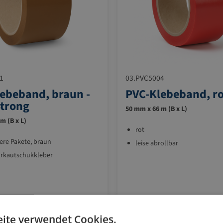
1
03.PVC5004
ebeband, braun -
PVC-Klebeband, ro
Strong
50 mm x 66 m (B x L)
m (B x L)
rot
ere Pakete, braun
leise abrollbar
urkautschukkleber
48
96
144
240
ite verwendet Cookies.