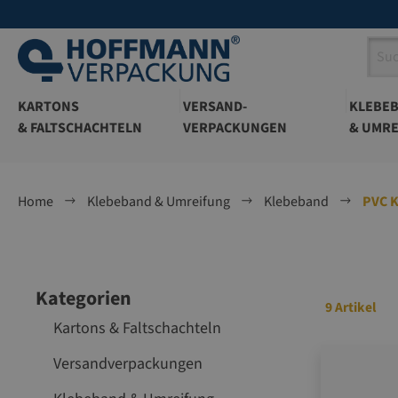
springen
Zur Hauptnavigation springen
KARTONS
VERSAND-
KLEBE
& FALTSCHACHTELN
VERPACKUNGEN
& UMRE
Home
Klebeband & Umreifung
Klebeband
PVC 
Kategorien
9 Artikel
Kartons & Faltschachteln
Versandverpackungen