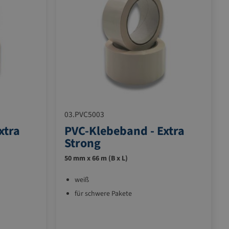
03.PVC5003
xtra
PVC-Klebeband - Extra
Strong
50 mm x 66 m (B x L)
weiß
für schwere Pakete