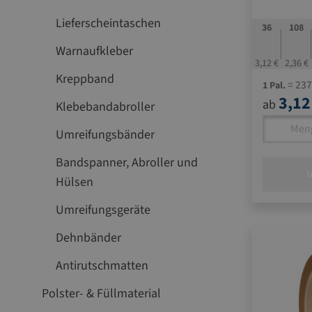
Lieferscheintaschen
36
108
Warnaufkleber
3,12 €
2,36 €
Kreppband
= 237
1 Pal.
3,12
ab
Klebebandabroller
Umreifungsbänder
Bandspanner, Abroller und
I
Hülsen
Umreifungsgeräte
Dehnbänder
Antirutschmatten
Polster- & Füllmaterial