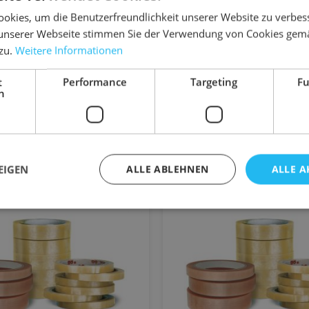
81 €
3,66 €
3,11 €
2,95 €
okies, um die Benutzerfreundlichkeit unserer Website zu verbes
unserer Webseite stimmen Sie der Verwendung von Cookies gem
4 Rollen
 zu.
Weitere Informationen
 €
/ ROLLE
0,00 €
t
Performance
Targeting
Fu
Gesamtpreis
h
n den Warenkorb
Details
EIGEN
ALLE ABLEHNEN
ALLE A