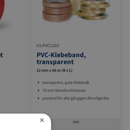
03.PVC1202
t
PVC-Klebeband,
transparent
12 mm x 66 m (B x L)
transparent, gute Klebkraft
76 mm Kerndurchmesser
passend für alle gängigen Abrollgeräte
×
144