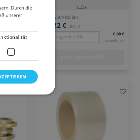
1,22 €
sern. Durch die
äß unserer
= 9504 Rollen
1 Pal.
1,22 €
ab
/ ROLLE
0,00 €
nktionalität
Gesamtpreis
In den Warenkorb
KZEPTIEREN