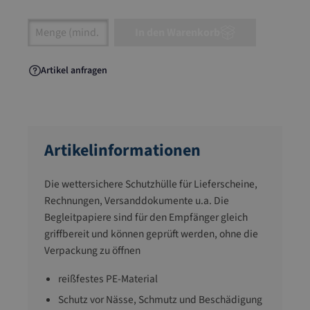
Artikel Anzahl: Gib den gewünschten Wert ein
In den Warenkorb
Artikel anfragen
Artikelinformationen
Die wettersichere Schutzhülle für Lieferscheine,
Rechnungen, Versanddokumente u.a. Die
Begleitpapiere sind für den Empfänger gleich
griffbereit und können geprüft werden, ohne die
Verpackung zu öffnen
reißfestes PE-Material
Schutz vor Nässe, Schmutz und Beschädigung