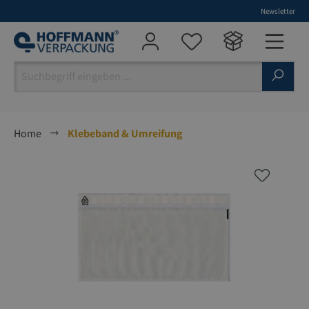
Newsletter
alt springen
Home
Klebeband & Umreifung
Bildergalerie überspringen