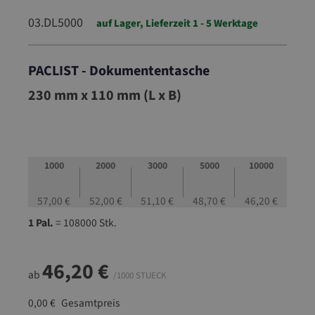
03.DL5000
auf Lager, Lieferzeit 1 - 5 Werktage
PACLIST - Dokumententasche
03.DL5000
230 mm x 110 mm (L x B)
1000
2000
3000
5000
10000
57,00 €
52,00 €
51,10 €
48,70 €
46,20 €
1 Pal.
= 108000 Stk.
46,20 €
ab
/1000 STUECK
0,00 €
Gesamtpreis