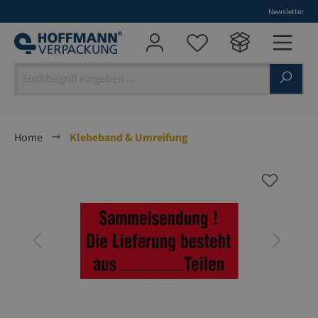
Newsletter
alt springen
Home
Klebeband & Umreifung
Bildergalerie überspringen