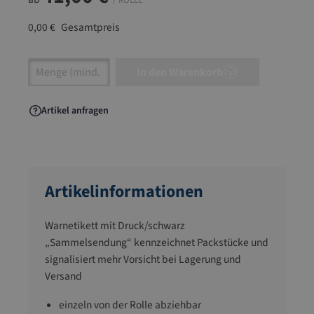
/ ROLLE
0,00 €
Gesamtpreis
Artikel Anzahl: Gib den gewünschten Wert ein
In den Warenkorb
Artikel anfragen
Artikelinformationen
Warnetikett mit Druck/schwarz
„Sammelsendung“ kennzeichnet Packstücke und
signalisiert mehr Vorsicht bei Lagerung und
Versand
einzeln von der Rolle abziehbar