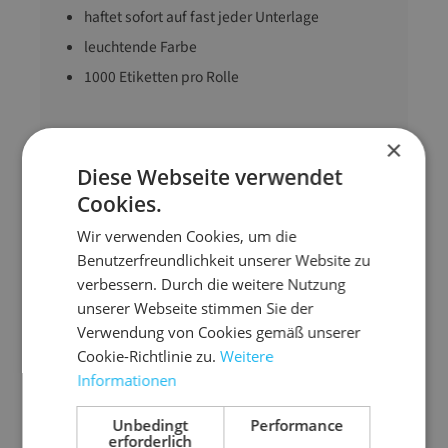
haftet sofort auf fast jeder Unterlage
leuchtende Farbe
1000 Etiketten pro Rolle
×
Maße
145 mm x 70 mm (L
x B)
Diese Webseite verwendet
Cookies.
Ausführung
Sammelsendung!
Gewicht
2370 g
Wir verwenden Cookies, um die
Benutzerfreundlichkeit unserer Website zu
verbessern. Durch die weitere Nutzung
unserer Webseite stimmen Sie der
Verwendung von Cookies gemäß unserer
Cookie-Richtlinie zu.
Weitere
Zubehör-Artikel
Informationen
Unbedingt
Performance
erforderlich