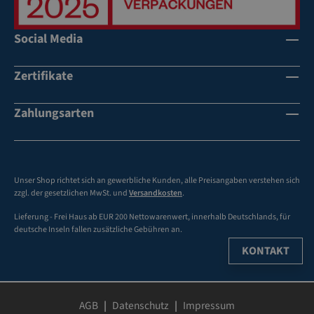
pl
at
Social Media
zs
pa
Zertifikate
re
n
d
Zahlungsarten
mi
t
Tr
en
Unser Shop richtet sich an gewerbliche Kunden, alle Preisangaben verstehen sich
n
zzgl. der gesetzlichen MwSt. und
Versandkosten
.
bl
Lieferung - Frei Haus ab EUR 200 Nettowarenwert, innerhalb Deutschlands, für
ec
deutsche Inseln fallen zusätzliche Gebühren an.
he
KONTAKT
n
fü
r
de
AGB
Datenschutz
Impressum