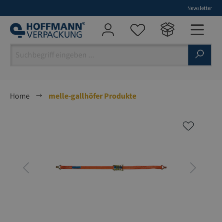
Newsletter
alt springen
Home
melle-gallhöfer Produkte
Bildergalerie überspringen