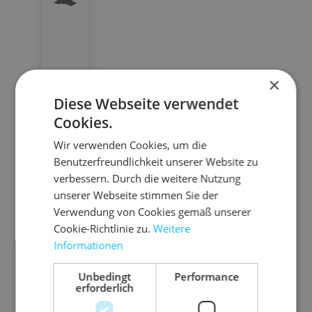
×
Diese Webseite verwendet
08.A
Cookies.
RM3
An
Wir verwenden Cookies, um die
ti-
Benutzerfreundlichkeit unserer Website zu
Ru
verbessern. Durch die weitere Nutzung
tsc
sc
unserer Webseite stimmen Sie der
h-
h
Verwendung von Cookies gemäß unserer
ne
Ma
Cookie-Richtlinie zu.
Weitere
lle
tte
Informationen
1
2
2
re
n
2
5
La
0
0
7
Zu
Unbedingt
Performance
0
0
erforderlich
d
0
0
0
sc
0
0
u
0
0
0
0,
0,