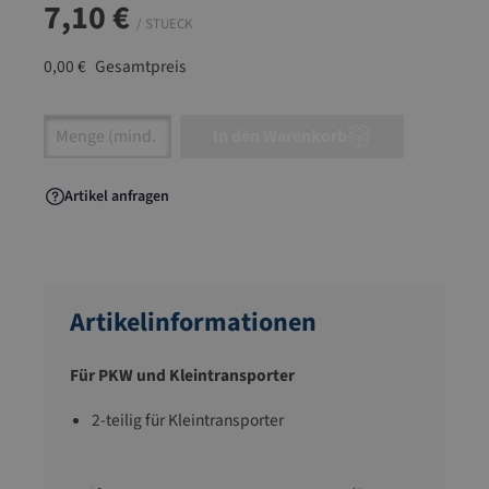
7,10 €
/ STUECK
0,00 €
Gesamtpreis
Artikel Anzahl: Gib den gewünschten Wert ein
In den Warenkorb
Artikel anfragen
Artikelinformationen
Für PKW und Kleintransporter
2-teilig für Kleintransporter