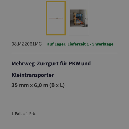
08.MZ2061MG
auf Lager, Lieferzeit 1 - 5 Werktage
Mehrweg-Zurrgurt für PKW und
Kleintransporter
08.MZ2061MG
35 mm x 6,0 m (B x L)
1 Pal.
= 1 Stk.