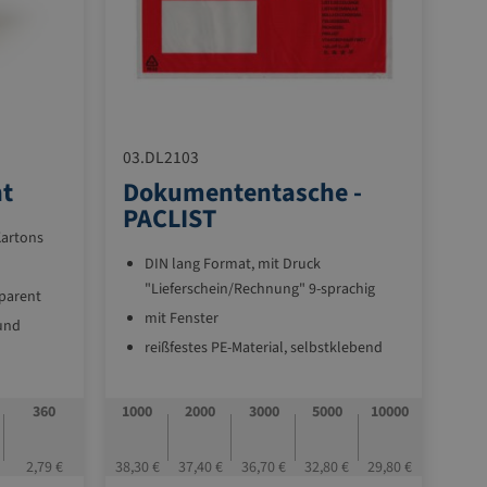
03.DL2103
ht
Dokumententasche -
PACLIST
Kartons
DIN lang Format, mit Druck
"Lieferschein/Rechnung" 9-sprachig
parent
mit Fenster
 und
reißfestes PE-Material, selbstklebend
Schutz vor Nässe, Schmutz,
Beschädigung
360
1000
2000
3000
5000
10000
kraftvoll klebende Rückseite
mit individuellem
2,79 €
38,30 €
37,40 €
36,70 €
32,80 €
29,80 €