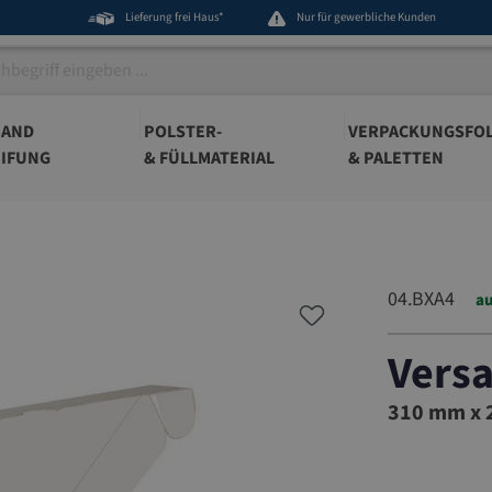
Lieferung frei Haus*
Nur für gewerbliche Kunden
BAND
POLSTER-
VERPACKUNGSFOL
IFUNG
& FÜLLMATERIAL
& PALETTEN
04.BXA4
au
Vers
04.BXA4
310 mm x 2