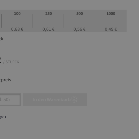
100
250
500
1000
0,68 €
0,61 €
0,56 €
0,49 €
tk.
€
/ STUECK
preis
nzahl: Gib den gewünschten Wert ein oder ben
In den Warenkorb
agen