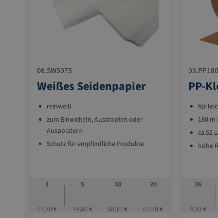
06.SW5075
03.PP180
Weißes Seidenpapier
PP-Kl
reinweiß
für le
zum Einwickeln, Ausstopfen oder
180 m 
Auspolstern
ca.52 
Schutz für empfindliche Produkte
hohe R
Gewicht pro Pakete: ca. 10 kg
Querri
Acryla
1
5
10
20
36
77,30 €
74,80 €
68,10 €
63,20 €
4,30 €