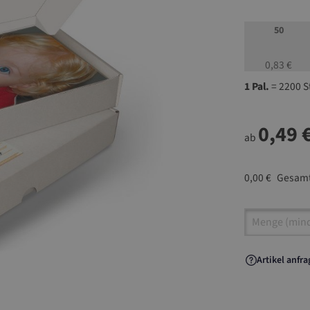
50
0,83 €
1 Pal.
= 2200 S
0,49 
ab
0,00 €
Gesamt
Artikel A
Artikel anfr