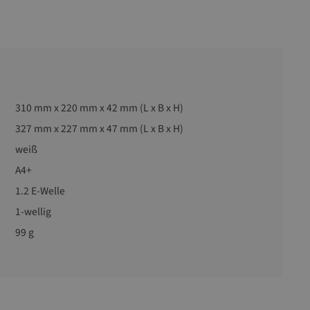
310 mm x 220 mm x 42 mm (L x B x H)
327 mm x 227 mm x 47 mm (L x B x H)
weiß
A4+
1.2 E-Welle
1-wellig
99 g