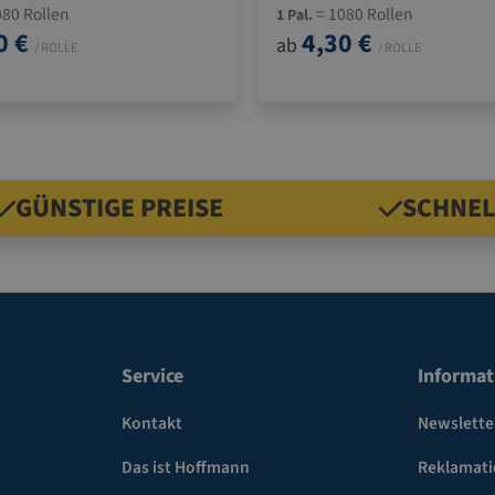
80 Rollen
= 1080 Rollen
1 Pal.
0 €
4,30 €
ab
/ ROLLE
/ ROLLE
GÜNSTIGE PREISE
SCHNEL
Service
Informat
Kontakt
Newslette
Das ist Hoffmann
Reklamat