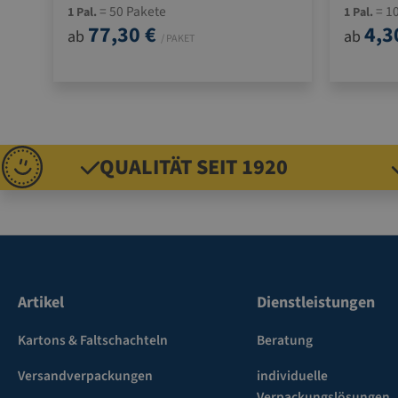
= 50 Pakete
= 10
1 Pal.
1 Pal.
77,30 €
4,3
ab
ab
/ PAKET
QUALITÄT SEIT 1920
Artikel
Dienstleistungen
Kartons & Faltschachteln
Beratung
Versandverpackungen
individuelle
Verpackungslösungen