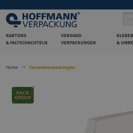
springen
Zur Hauptnavigation springen
KARTONS
VERSAND-
KLEBE
& FALTSCHACHTELN
VERPACKUNGEN
& UMRE
Home
Versandverpackungen
Bildergalerie überspringen