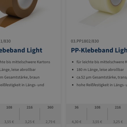
1/830
03.PP1802/830
ebeband Light
PP-Klebeband Lig
ichte bis mittelschwere Kartons
für leichte bis mittelschwere 
Länge, leise abrollbar
180 m Länge, leise abrollbar
µm Gesamtstärke, braun
ca.52 µm Gesamtstärke, trans
eißfestigkeit in Längs- und
hohe Reißfestigkeit in Längs-
chtung
Querrichtung
tkleber
Acrylatkleber
108
216
360
36
108
216
3,55 €
3,25 €
2,79 €
4,30 €
3,55 €
3,25 €