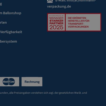
E-Mail:
info(at)hoffmann-
ng
verpackung.de
m Ballonshop
rten
 Verfügbarkeit
ebersystem
Kunden, alle Preisangaben verstehen sich zzgl. der gesetzlichen MwSt. und