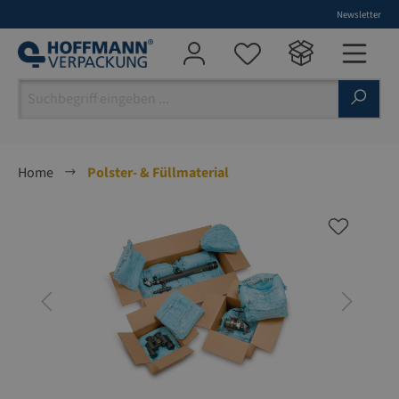
Newsletter
alt springen
Home
Polster- & Füllmaterial
Bildergalerie überspringen