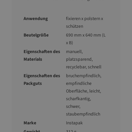
Anwendung
fixieren x polstern x
schützen
Beutelgröße
690 mm x 640 mm (L
x B)
Eigenschaften des
manuell
,
Materials
platzsparend
,
recyclebar
, schnell
Eigenschaften des
bruchempfindlich
,
Packguts
empfindliche
Oberfläche
, leicht
,
scharfkantig
,
schwer
,
staubempfindlich
Marke
Instapak
Gewicht
312 g