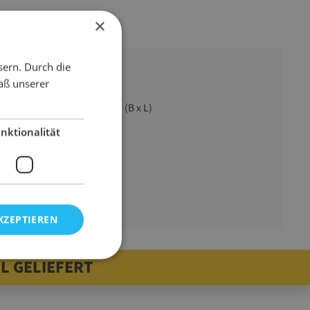
×
sern. Durch die
äß unserer
150 cm x 70 m (B x L)
Rollen
nktionalität
Wellpappe
80 g/qm
21435 g
KZEPTIEREN
L GELIEFERT