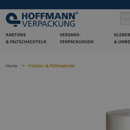
springen
Zur Hauptnavigation springen
KARTONS
VERSAND-
KLEBE
& FALTSCHACHTELN
VERPACKUNGEN
& UMRE
Home
Polster- & Füllmaterial
Bildergalerie überspringen