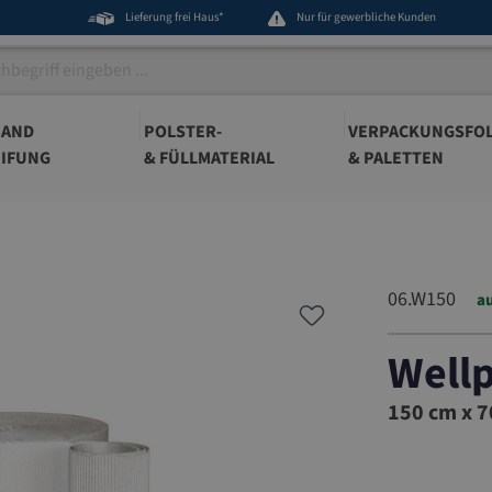
Lieferung frei Haus*
Nur für gewerbliche Kunden
BAND
POLSTER-
VERPACKUNGSFOL
IFUNG
& FÜLLMATERIAL
& PALETTEN
06.W150
au
Wellp
06.W150
150 cm x 70