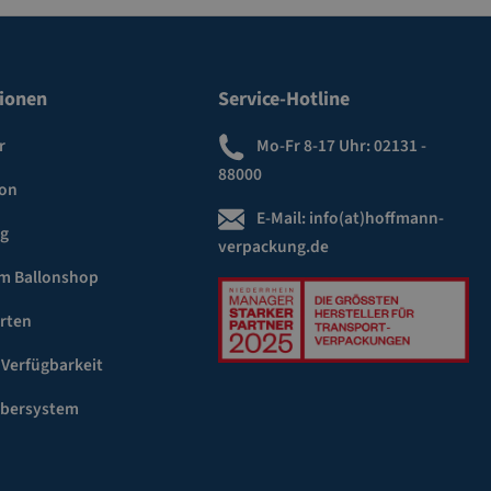
ionen
Service-Hotline
r
Mo-Fr 8-17 Uhr:
02131 -
88000
ion
E-Mail:
info(at)hoffmann-
ng
verpackung.de
m Ballonshop
rten
 Verfügbarkeit
ebersystem