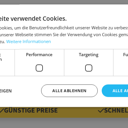
ite verwendet Cookies.
okies, um die Benutzerfreundlichkeit unserer Website zu verbes
Details
unserer Webseite stimmen Sie der Verwendung von Cookies gem
 zu.
Weitere Informationen
en und polstern.
Abmessung
Ausführung
t
Performance
Targeting
Fu
tall- oder Kunststoffteile
h
Material
Qualität
Gewicht
EIGEN
ALLE ABLEHNEN
ALLE A
GÜNSTIGE PREISE
SCHNEL