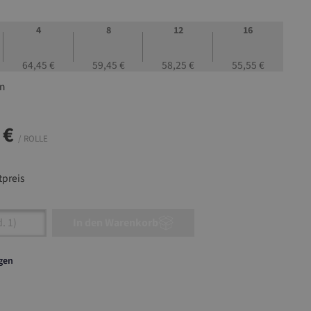
4
8
12
16
64,45 €
59,45 €
58,25 €
55,55 €
en
 €
/ ROLLE
preis
nzahl: Gib den gewünschten Wert ein oder ben
In den Warenkorb
agen