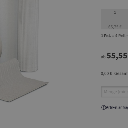
1
65,75 €
1 Pal.
= 4 Roll
55,55
ab
0,00 €
Gesamt
Artikel A
Artikel anfr