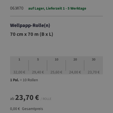
06.W70
auf Lager, Lieferzeit 1 - 5 Werktage
Wellpapp-Rolle(n)
06.W70
70 cm x 70 m (B x L)
1
5
10
20
30
32,00 €
29,40 €
25,60 €
24,00 €
23,70 €
1 Pal.
= 10 Rollen
23,70 €
ab
/ ROLLE
0,00 €
Gesamtpreis