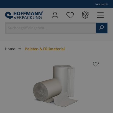
Newsletter
alt springen
Home
Polster- & Füllmaterial
Bildergalerie überspringen