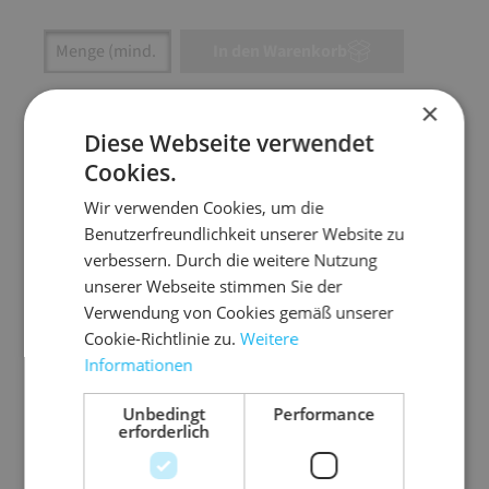
Artikel Anzahl: Gib den gewünschten Wert ein
In den Warenkorb
×
Artikel anfragen
Diese Webseite verwendet
Cookies.
Wir verwenden Cookies, um die
Artikelinformationen
Benutzerfreundlichkeit unserer Website zu
verbessern. Durch die weitere Nutzung
unserer Webseite stimmen Sie der
Die praktische Polsterrolle für Lager und Versand
Verwendung von Cookies gemäß unserer
– umweltfreundlich und funktional.
Cookie-Richtlinie zu.
Weitere
schützt empfindliche Produkte wie Möbel,
Informationen
Glas, Porzellan, Metall und Kunststoff
Unbedingt
Performance
guter Oberflächenschutz bei Transport und
erforderlich
Lagerung
C-Wellenform