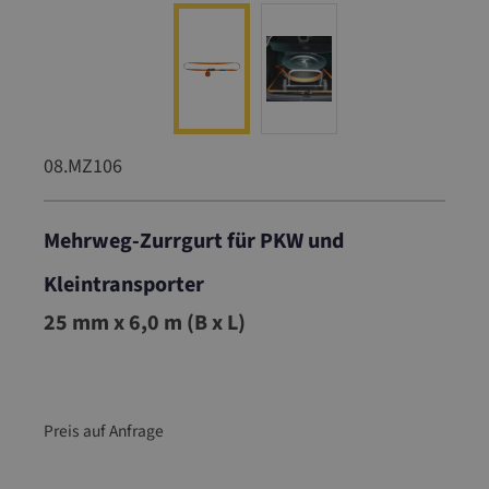
08.MZ106
Mehrweg-Zurrgurt für PKW und
Kleintransporter
08.MZ106
25 mm x 6,0 m (B x L)
Preis auf Anfrage