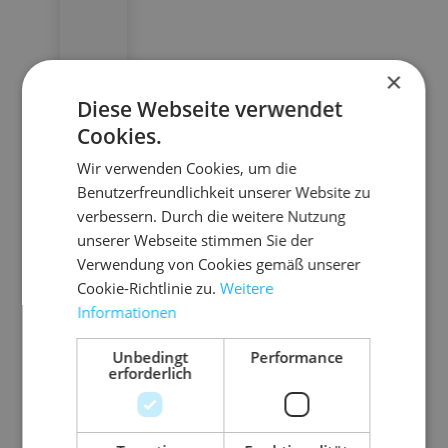
08.A
×
RM3
Diese Webseite verwendet
An
Cookies.
ti-
Wir verwenden Cookies, um die
Ru
Benutzerfreundlichkeit unserer Website zu
tsc
sc
verbessern. Durch die weitere Nutzung
h-
h
unserer Webseite stimmen Sie der
ne
Ma
Verwendung von Cookies gemäß unserer
lle
tte
Cookie-Richtlinie zu.
1
2
2
Weitere
re
n
2
5
La
Informationen
0
0
7
Zu
0
0
d
0
0
0
sc
0
0
Unbedingt
Performance
u
0
0
0
hni
0,
0,
erforderlich
0,
0,
0,
ng
4
3
tte
3
2
2
4
7
ssi
0
9
6
1 Pal.
€
€
ch
€
€
€
ab
=