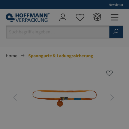
Newsletter
alt springen
Home
Spanngurte & Ladungssicherung
Bildergalerie überspringen