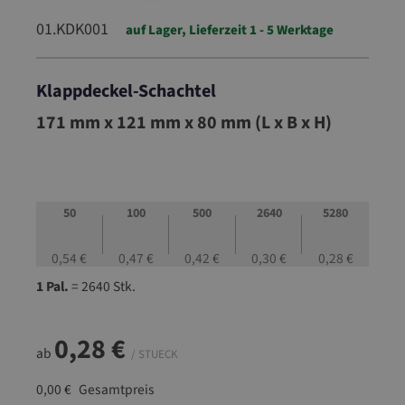
01.KDK001
auf Lager, Lieferzeit 1 - 5 Werktage
Klappdeckel-Schachtel
01.KDK001
171 mm x 121 mm x 80 mm (L x B x H)
50
100
500
2640
5280
0,54 €
0,47 €
0,42 €
0,30 €
0,28 €
1 Pal.
= 2640 Stk.
0,28 €
ab
/ STUECK
0,00 €
Gesamtpreis