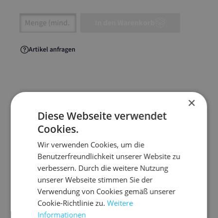
Artikel Anzahl: Gib den gewünschten Wert ein
In den Warenkorb
Artikel anfragen
×
Artikelinformationen
Diese Webseite verwendet
Cookies.
Klein, handlich und stabil – diese
Klappdeckelschachtel ist perfekt für kompakte
Wir verwenden Cookies, um die
Versandgüter oder kleine Ersatzteile. Die
Benutzerfreundlichkeit unserer Website zu
durchdachte Klappdeckelkonstruktion macht
verbessern. Durch die weitere Nutzung
das Verpacken besonders einfach.
unserer Webseite stimmen Sie der
Verwendung von Cookies gemäß unserer
optimale Größe für kleinere Artikel, Proben
Cookie-Richtlinie zu.
Weitere
oder Zubehör
Informationen