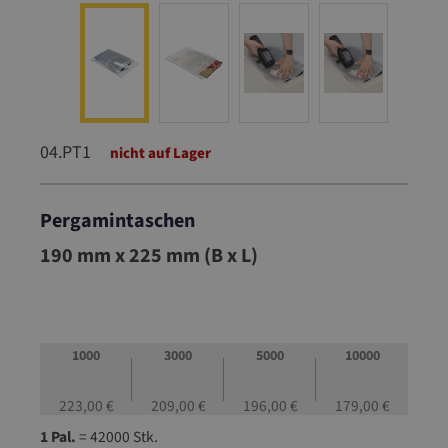
04.PT1
nicht auf Lager
Pergamintaschen
04.PT1
190 mm x 225 mm (B x L)
1000
3000
5000
10000
223,00 €
209,00 €
196,00 €
179,00 €
1 Pal.
= 42000 Stk.