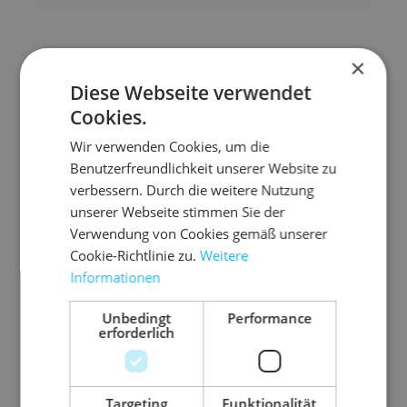
×
Zubehör-Artikel
Diese Webseite verwendet
Cookies.
Wir verwenden Cookies, um die
Benutzerfreundlichkeit unserer Website zu
verbessern. Durch die weitere Nutzung
unserer Webseite stimmen Sie der
Verwendung von Cookies gemäß unserer
Cookie-Richtlinie zu.
Weitere
Informationen
Unbedingt
Performance
erforderlich
5.L
03.A
03.A
03.A
10.T
03.
305
6211
6003
6000
O100
E2
P
Targeting
Funktionalität