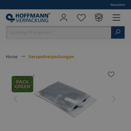
Newsletter
alt springen
Home
Versandverpackungen
Bildergalerie überspringen