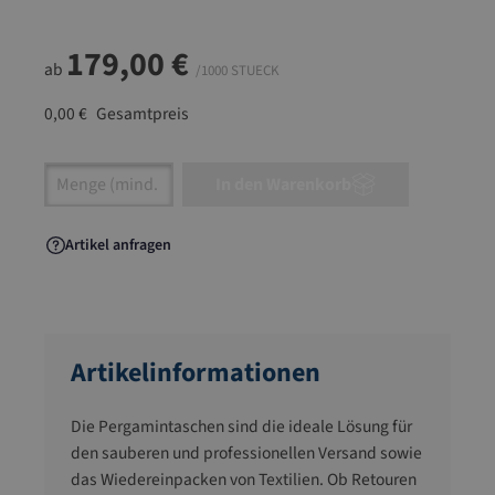
179,00 €
ab
/1000 STUECK
0,00 €
Gesamtpreis
Artikel Anzahl: Gib den gewünschten Wert ein
In den Warenkorb
Artikel anfragen
Artikelinformationen
Die Pergamintaschen sind die ideale Lösung für
den sauberen und professionellen Versand sowie
das Wiedereinpacken von Textilien. Ob Retouren