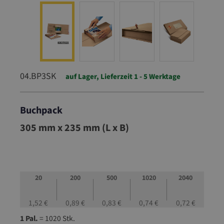
04.BP3SK
auf Lager, Lieferzeit 1 - 5 Werktage
Buchpack
04.BP3SK
305 mm x 235 mm (L x B)
20
200
500
1020
2040
1,52 €
0,89 €
0,83 €
0,74 €
0,72 €
1 Pal.
= 1020 Stk.