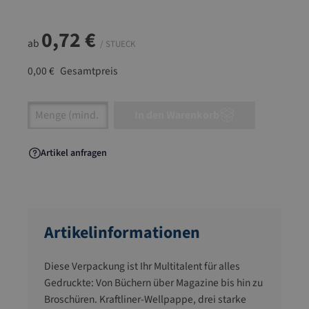
0,72 €
ab
/ STUECK
0,00 €
Gesamtpreis
Artikel Anzahl: Gib den gewünschten Wert ein
In den Warenkorb
Artikel anfragen
Artikelinformationen
Diese Verpackung ist Ihr Multitalent für alles
Gedruckte: Von Büchern über Magazine bis hin zu
Broschüren. Kraftliner-Wellpappe, drei starke