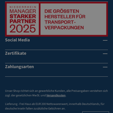
r
äs
u
es
N
se
ns
te
äs
,
ts
s
se
Sc
to
PE
,
h
ff
-
Sc
m
u
M
h
Social Media
ut
m
at
m
z,
rei
eri
ut
Be
fu
al,
Zertifikate
z,
sc
ng
se
Be
hä
lb
sc
sc
Zahlungsarten
di
st
h
hä
gu
kl
ne
di
ng
eb
lle
gu
en
kr
s,
ng
Unser Shop richtet sich an gewerbliche Kunden, alle Preisangaben verstehen sich
d
aft
lei
zzgl. der gesetzlichen MwSt. und
Versandkosten
.
vo
ch
Sc
Lieferung - Frei Haus ab EUR 200 Nettowarenwert, innerhalb Deutschlands, für
ll
te
h
deutsche Inseln fallen zusätzliche Gebühren an.
kl
s
ut