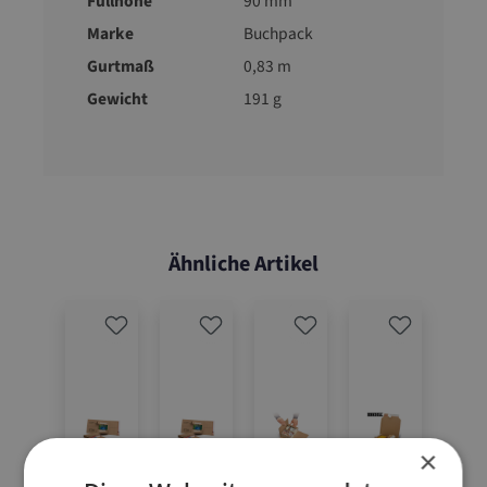
Füllhöhe
90 mm
Marke
Buchpack
Gurtmaß
0,83 m
Gewicht
191 g
Ähnliche Artikel
×