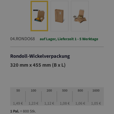
04.RONDO68
auf Lager, Lieferzeit 1 - 5 Werktage
Rondoll-Wickelverpackung
04.RONDO68
320 mm x 455 mm (B x L)
50
100
200
500
800
1600
1,49 €
1,23 €
1,12 €
1,08 €
1,06 €
1,05 €
1 Pal.
= 800 Stk.