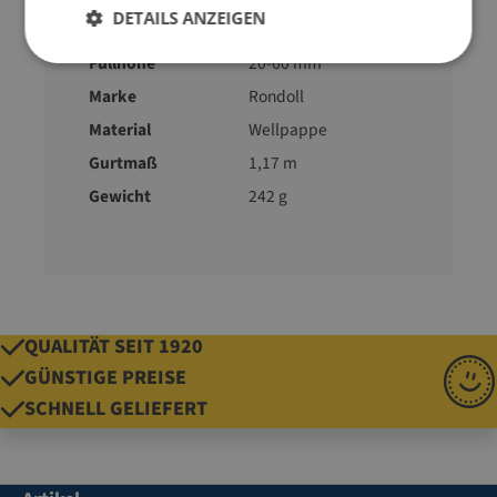
DETAILS ANZEIGEN
Format
A3
Füllhöhe
20-60 mm
Marke
Rondoll
Material
Wellpappe
Gurtmaß
1,17 m
Gewicht
242 g
QUALITÄT SEIT 1920
GÜNSTIGE PREISE
SCHNELL GELIEFERT