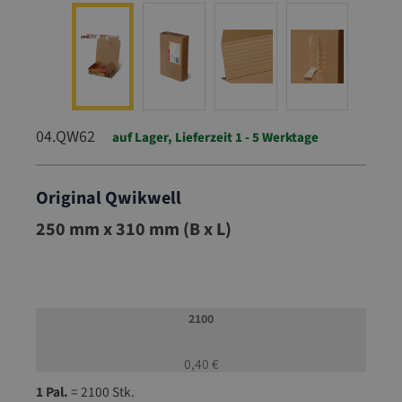
04.QW62
auf Lager, Lieferzeit 1 - 5 Werktage
Original Qwikwell
04.QW62
250 mm x 310 mm (B x L)
2100
0,40 €
1 Pal.
= 2100 Stk.