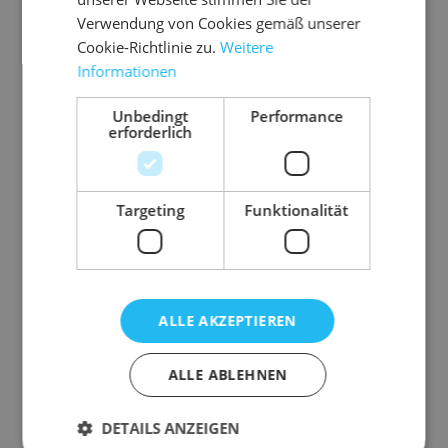
Qwikwell - Millionenfach bewährte
Verwendung von Cookies gemäß unserer
Wickelverpackung aus stabiler Recycling-
Cookie-Richtlinie zu.
Weitere
Wellpappe mit sicherer Verschlussklebung.
Informationen
variable Füllhöhe
Unbedingt
Performance
umlaufender Kantenschutz
erforderlich
sicherer Selbstklebeverschluss
Aufreißperforation für leichtes Öffnen
Targeting
Funktionalität
andere Abmessungen oder Werbeaufdruck
auf
Anfrage
Nutzmaß
155 mm x 217 mm (B
ALLE AKZEPTIEREN
x L)
Ausführung
selbstklebend
ALLE ABLEHNEN
Farbe
braun
DETAILS ANZEIGEN
Füllhöhe
10-52 mm