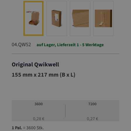
04.QW52
auf Lager, Lieferzeit 1 - 5 Werktage
Original Qwikwell
04.QW52
155 mm x 217 mm (B x L)
3600
7200
0,28 €
0,27 €
1 Pal.
= 3600 Stk.