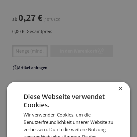
0,27 €
ab
/ STUECK
0,00 €
Gesamtpreis
Artikel Anzahl: Gib den gewünschten Wert ein
In den Warenkorb
Artikel anfragen
×
Diese Webseite verwendet
Artikelinformationen
Cookies.
Wir verwenden Cookies, um die
Extrem preiswerte Versandverpackung für den
Benutzerfreundlichkeit unserer Website zu
sicheren Versand von Büchern, Spielen, Textilien
verbessern. Durch die weitere Nutzung
und vielem mehr.
unserer Webseite stimmen Sie der