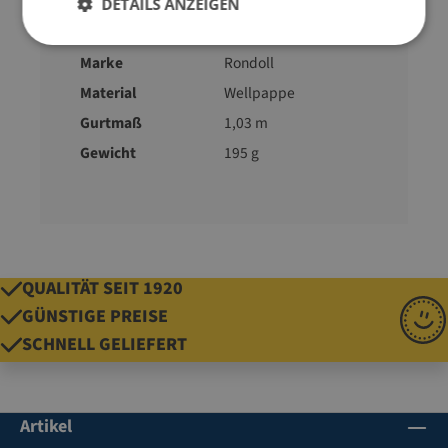
Format
B4
DETAILS ANZEIGEN
Füllhöhe
20-80 mm
Marke
Rondoll
Material
Wellpappe
Gurtmaß
1,03 m
Gewicht
195 g
QUALITÄT SEIT 1920
GÜNSTIGE PREISE
SCHNELL GELIEFERT
Artikel