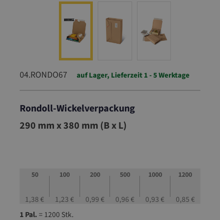
04.RONDO67
auf Lager, Lieferzeit 1 - 5 Werktage
Rondoll-Wickelverpackung
04.RONDO67
290 mm x 380 mm (B x L)
50
100
200
500
1000
1200
1,38 €
1,23 €
0,99 €
0,96 €
0,93 €
0,85 €
1 Pal.
= 1200 Stk.