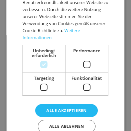
Qualität
2.3 BC-Welle
Benutzerfreundlichkeit unserer Website zu
verbessern. Durch die weitere Nutzung
Wellpappe
2-wellig
unserer Webseite stimmen Sie der
Gurtmaß
1,91 m
Verwendung von Cookies gemäß unserer
Volumen
58,94 l
Cookie-Richtlinie zu.
Weitere
Gewicht
5 g
Informationen
Unbedingt
Performance
erforderlich
Targeting
Funktionalität
Zubehör-Artikel
ALLE AKZEPTIEREN
ALLE ABLEHNEN