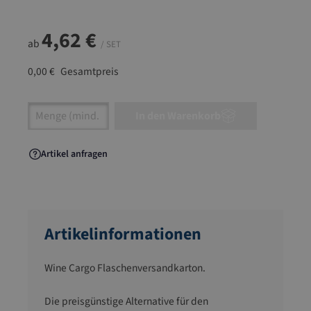
4,62 €
ab
/ SET
0,00 €
Gesamtpreis
Artikel Anzahl: Gib den gewünschten Wert ein
In den Warenkorb
Artikel anfragen
Artikelinformationen
Wine Cargo Flaschenversandkarton.
Die preisgünstige Alternative für den