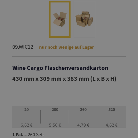
09.WIC12
nur noch wenige auf Lager
Wine Cargo Flaschenversandkarton
09.WIC12
430 mm x 309 mm x 383 mm (L x B x H)
20
200
260
520
6,62 €
5,56 €
4,79 €
4,62 €
1 Pal.
= 260 Sets