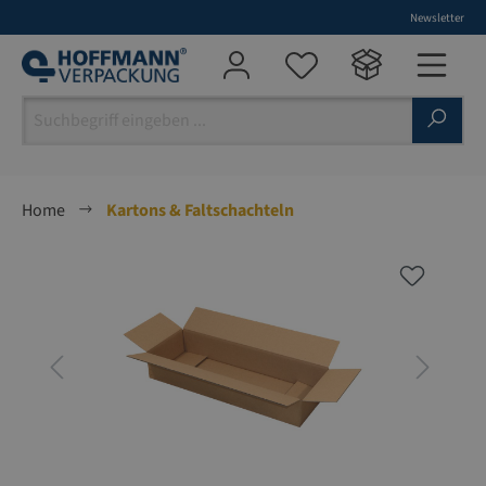
Newsletter
alt springen
Home
Kartons & Faltschachteln
Bildergalerie überspringen