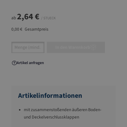
2,64 €
ab
/ STUECK
0,00 €
Gesamtpreis
Artikel Anzahl: Gib den gewünschten Wert ein
In den Warenkorb
Artikel anfragen
Artikelinformationen
mit zusammenstoßenden äußeren Boden-
und Deckelverschlussklappen