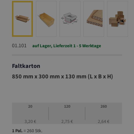
01.101
auf Lager, Lieferzeit 1 - 5 Werktage
Faltkarton
01.101
850 mm x 300 mm x 130 mm (L x B x H)
20
120
260
3,20 €
2,75 €
2,64 €
1 Pal.
= 260 Stk.