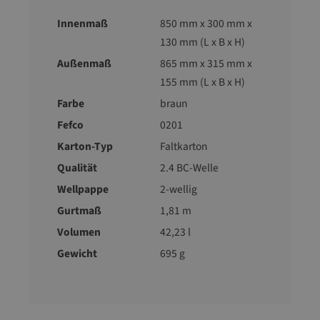
Innenmaß
850 mm x 300 mm x
130 mm (L x B x H)
Außenmaß
865 mm x 315 mm x
155 mm (L x B x H)
Farbe
braun
Fefco
0201
Karton-Typ
Faltkarton
Qualität
2.4 BC-Welle
Wellpappe
2-wellig
Gurtmaß
1,81 m
Volumen
42,23 l
Gewicht
695 g