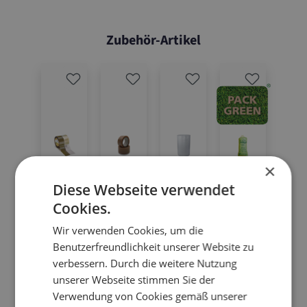
Zubehör-Artikel
×
Diese Webseite verwendet
Cookies.
Wir verwenden Cookies, um die
8.P
03.P
03.P
05.L
06.F
08.
Benutzerfreundlichkeit unserer Website zu
verbessern. Durch die weitere Nutzung
G12
P500
VC50
P120
P400
PG
unserer Webseite stimmen Sie der
3
1/82
02
150
flo
63
Verwendung von Cookies gemäß unserer
-
Ku
2
PV
Lu
K