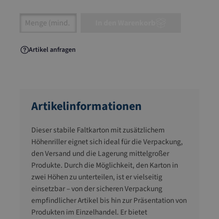
Artikel Anzahl: Gib den gewünschten Wert ein
In den Warenkorb
Artikel anfragen
Artikelinformationen
Dieser stabile Faltkarton mit zusätzlichem
Höhenriller eignet sich ideal für die Verpackung,
den Versand und die Lagerung mittelgroßer
Produkte. Durch die Möglichkeit, den Karton in
zwei Höhen zu unterteilen, ist er vielseitig
einsetzbar – von der sicheren Verpackung
empfindlicher Artikel bis hin zur Präsentation von
Produkten im Einzelhandel. Er bietet