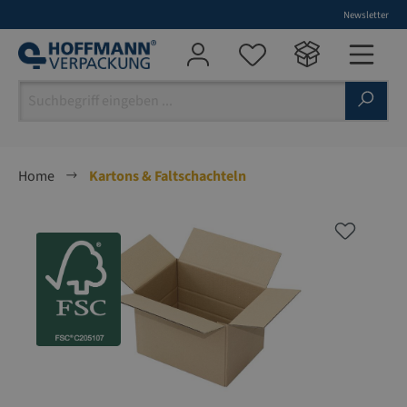
Newsletter
alt springen
Home
Kartons & Faltschachteln
Bildergalerie überspringen