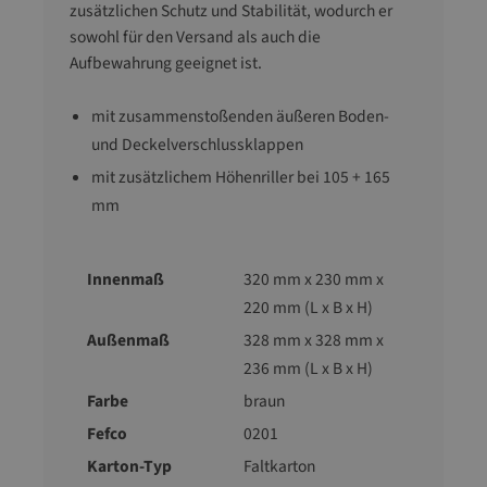
zusätzlichen Schutz und Stabilität, wodurch er
sowohl für den Versand als auch die
Aufbewahrung geeignet ist.
mit zusammenstoßenden äußeren Boden-
und Deckelverschlussklappen
mit zusätzlichem Höhenriller bei 105 + 165
mm
Innenmaß
320 mm x 230 mm x
220 mm (L x B x H)
Außenmaß
328 mm x 328 mm x
236 mm (L x B x H)
Farbe
braun
Fefco
0201
Karton-Typ
Faltkarton