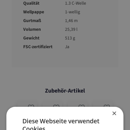
Qualität
1.3 C-Welle
Wellpappe
1-wellig
Gurtmaß
1,46 m
Volumen
25,39 l
Gewicht
513 g
FSC-zertifiziert
Ja
Zubehör-Artikel
×
Diese Webseite verwendet
Cookies.