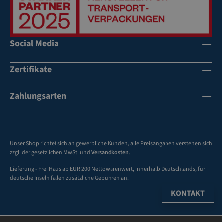
se
sk
Ve
la
ra
p
rb
Social Media
pe
eit
n
u
Zertifikate
ng
mi
t
Zahlungsarten
pr
ei
s
w
Unser Shop richtet sich an gewerbliche Kunden, alle Preisangaben verstehen sich
er
zzgl. der gesetzlichen MwSt. und
Versandkosten
.
te
Lieferung - Frei Haus ab EUR 200 Nettowarenwert, innerhalb Deutschlands, für
n
deutsche Inseln fallen zusätzliche Gebühren an.
Sp
KONTAKT
an
n-
u