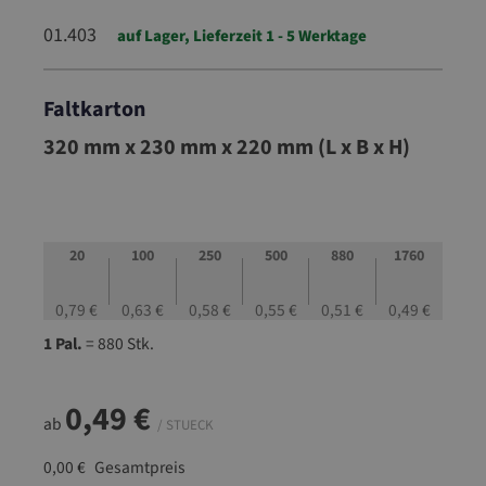
01.403
auf Lager, Lieferzeit 1 - 5 Werktage
Faltkarton
01.403
320 mm x 230 mm x 220 mm (L x B x H)
20
100
250
500
880
1760
0,79 €
0,63 €
0,58 €
0,55 €
0,51 €
0,49 €
1 Pal.
= 880 Stk.
0,49 €
ab
/ STUECK
0,00 €
Gesamtpreis