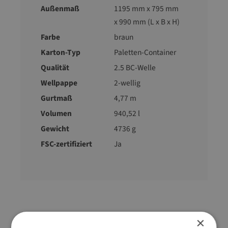
Außenmaß
1195 mm x 795 mm
x 990 mm (L x B x H)
Farbe
braun
Karton-Typ
Paletten-Container
Qualität
2.5 BC-Welle
Wellpappe
2-wellig
Gurtmaß
4,77 m
Volumen
940,52 l
Gewicht
4736 g
FSC-zertifiziert
Ja
Zubehör-Artikel
×