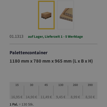
01.1313
auf Lager, Lieferzeit 1 - 5 Werktage
Palettencontainer
01.1313
1180 mm x 780 mm x 965 mm (L x B x H)
15
30
45
130
260
390
16,95 €
14,90 €
11,49 €
9,45 €
8,99 €
8,50 €
1 Pal.
= 130 Stk.