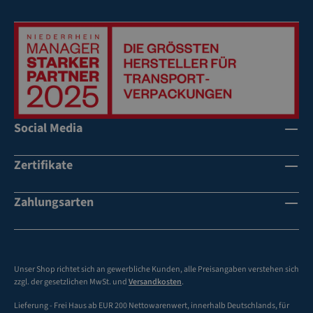
es
o
Ei
bl
ge
e
ng
m
e
lo
wi
se
ch
Ve
t
ra
Social Media
fü
rb
r
eit
gü
Zertifikate
u
ns
ng
tig
mi
Zahlungsarten
e
t
Fr
pr
ac
ei
ht
s
Unser Shop richtet sich an gewerbliche Kunden, alle Preisangaben verstehen sich
ra
w
zzgl. der gesetzlichen MwSt. und
Versandkosten
.
te
er
Lieferung - Frei Haus ab EUR 200 Nettowarenwert, innerhalb Deutschlands, für
n
te