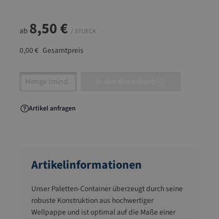
8,50 €
ab
/ STUECK
0,00 €
Gesamtpreis
Artikel Anzahl: Gib den gewünschten Wert ein
In den Warenkorb
Artikel anfragen
Artikelinformationen
Unser Paletten-Container überzeugt durch seine
robuste Konstruktion aus hochwertiger
Wellpappe und ist optimal auf die Maße einer