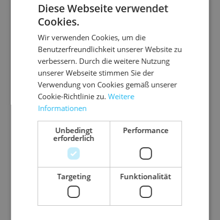
Diese Webseite verwendet
Cookies.
Wir verwenden Cookies, um die
Benutzerfreundlichkeit unserer Website zu
verbessern. Durch die weitere Nutzung
unserer Webseite stimmen Sie der
Verwendung von Cookies gemäß unserer
Cookie-Richtlinie zu.
Weitere
Informationen
Unbedingt
Performance
erforderlich
8.P
03.P
03.TE
05.L
05.L
08.
G12
VC50
SA41
KS10
PGR
PG
3
01
24/1
20
50
63
Targeting
Funktionalität
Ku
PV
5
Lu
Ök
K
nst
C-
ftk
o-
ns
TE
to
Kle
iss
Lu
st
SA
f-
be
en
ftp
ff-
Gr
br
im
na
PV