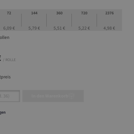
72
144
360
720
2376
6,09 €
5,79 €
5,51 €
5,22 €
4,98 €
ollen
€
/ ROLLE
preis
nzahl: Gib den gewünschten Wert ein oder ben
In den Warenkorb
agen