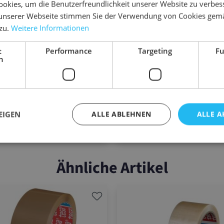
okies, um die Benutzerfreundlichkeit unserer Website zu verbes
tes Messer
Messer wird erst bei Verschlu
freigegeben
unserer Webseite stimmen Sie der Verwendung von Cookies gem
llbare Abrollbremse
 zu.
Weitere Informationen
geeignet für Klebebänder bis
Breite
t
Performance
Targeting
Fu
5
10
1
5
h
8,75 €
8,38 €
28,30 €
25,40 €
= 40 Stk.
1 Pal.
6 €
28,30 €
ab
EIGEN
ALLE ABLEHNEN
ALLE A
/ STUECK
/ STUECK
Ähnliche Artikel