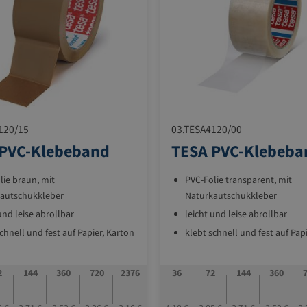
120/15
03.TESA4120/00
 PVC-Klebeband
TESA PVC-Klebeba
lie braun, mit
PVC-Folie transparent, mit
autschukkleber
Naturkautschukkleber
und leise abrollbar
leicht und leise abrollbar
chnell und fest auf Papier, Karton
klebt schnell und fest auf Pap
nststoff
und Kunststoff
Folienstärke
32 my Folienstärke
2
144
360
720
2376
36
72
144
360