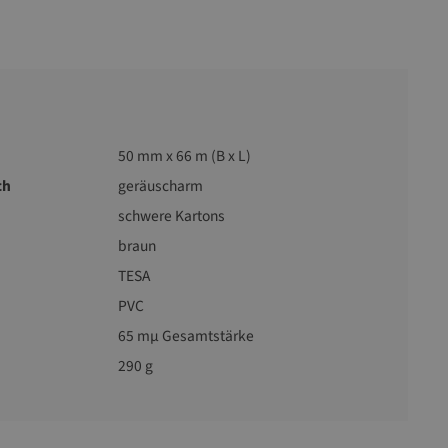
50 mm x 66 m (B x L)
ch
geräuscharm
schwere Kartons
braun
TESA
PVC
65 mµ Gesamtstärke
290 g