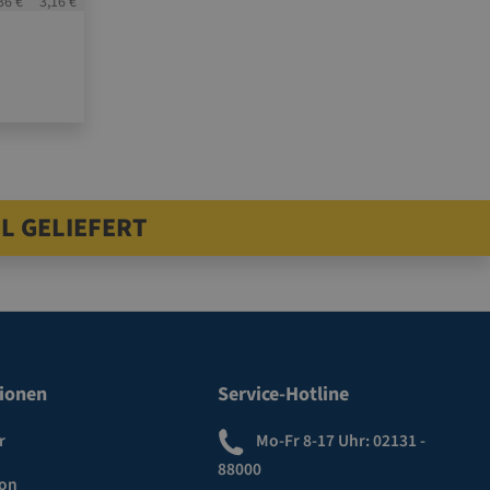
36 €
3,16 €
L GELIEFERT
ionen
Service-Hotline
r
Mo-Fr 8-17 Uhr:
02131 -
88000
ion