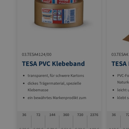
03.TESA4124/00
03.TESA4
TESA PVC Klebeband
TESA
transparent, für schwere Kartons
PVC-Fo
Naturk
dickes Trägermaterial, spezielle
Klebemasse
leicht 
ein bewährtes Markenprodikt zum
klebt s
attraktiven Preis
und Ku
32 my 
36
72
144
360
720
2376
36
7