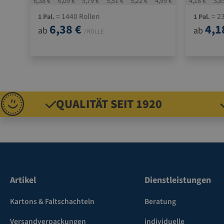
6,38 €
6,09 €
5,79 €
5,51 €
5,22 €
4,99 €
4,18 €
3,8
= 1440 Rollen
= 23
1 Pal.
1 Pal.
6,38 €
4,1
ab
ab
/ ROLLE
QUALITÄT SEIT 1920
Artikel
Dienstleistungen
Kartons & Faltschachteln
Beratung
Versandverpackungen
individuelle