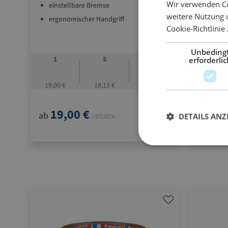
Wir verwenden Co
gezahn
einstellbare Bremse
weitere Nutzung 
einste
ergonomischer Handgriff
Cookie-Richtlinie
Unbeding
1
5
10
1
erforderlic
19,00 €
18,13 €
17,00 €
9,06 €
19,00 €
9,0
ab
ab
DETAILS ANZ
/ STUECK