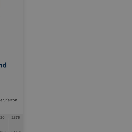
nd
ier, Karton
720
2376