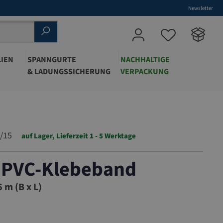
Newsletter
IEN
SPANNGURTE
NACHHALTIGE
& LADUNGSSICHERUNG
VERPACKUNG
/15
auf Lager, Lieferzeit 1 - 5 Werktage
 PVC-Klebeband
124/15
 m (B x L)