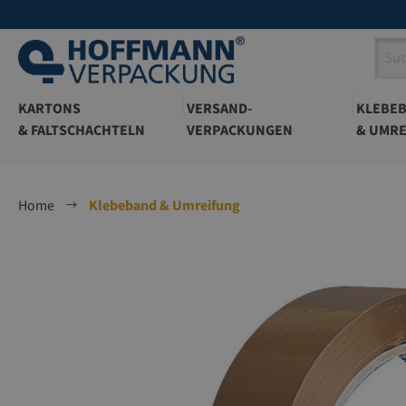
springen
Zur Hauptnavigation springen
KARTONS
VERSAND-
KLEBE
& FALTSCHACHTELN
VERPACKUNGEN
& UMRE
Home
Klebeband & Umreifung
Bildergalerie überspringen