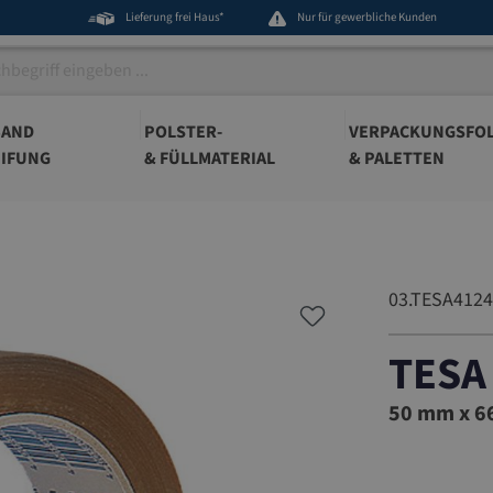
Lieferung frei Haus*
Nur für gewerbliche Kunden
BAND
POLSTER-
VERPACKUNGSFOL
IFUNG
& FÜLLMATERIAL
& PALETTEN
03.TESA4124
TESA
03.TESA4
50 mm x 66