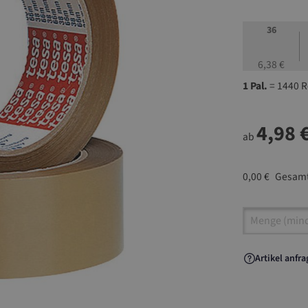
36
6,38 €
1 Pal.
= 1440 R
4,98 
ab
0,00 €
Gesamt
Artikel A
Artikel anfr