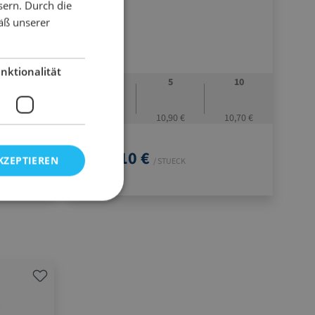
sern. Durch die
ssvorgang
äß unserer
 50 mm
nktionalität
10
1
5
10
23,90 €
12,10 €
10,90 €
10,70 €
12,10 €
ab
KZEPTIEREN
/ STUECK