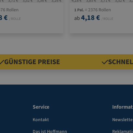
5 €
3,71 €
3,52 €
3,36 €
3,16 €
4,18 €
3,85 €
3,71 €
3,52 €
3,
76 Rollen
= 2376 Rollen
1 Pal.
8 €
4,18 €
ab
/ ROLLE
/ ROLLE
GÜNSTIGE PREISE
SCHNEL
Service
Informat
Kontakt
Newslette
Das ist Hoffmann
Reklamat