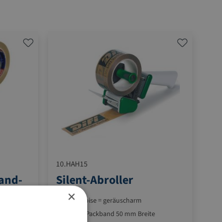
10.HAH15
and-
Silent-Abroller
×
Low-Noise = geräuscharm
für PP-Packband 50 mm Breite