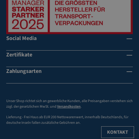
ch
ng
ge
es
he
Ei
n
ge
de
ng
Social Media
r
e
H
wi
ö
ch
Zertifikate
he
t
nr
fü
Zahlungsarten
ill
r
er
gü
be
ns
i
tig
Unser Shop richtet sich an gewerbliche Kunden, alle Preisangaben verstehen sich
80
e
zzgl. der gesetzlichen MwSt. und
Versandkosten
.
0
Fr
m
Lieferung - Frei Haus ab EUR 200 Nettowarenwert, innerhalb Deutschlands, für
ac
deutsche Inseln fallen zusätzliche Gebühren an.
m
ht
fü
ra
KONTAKT