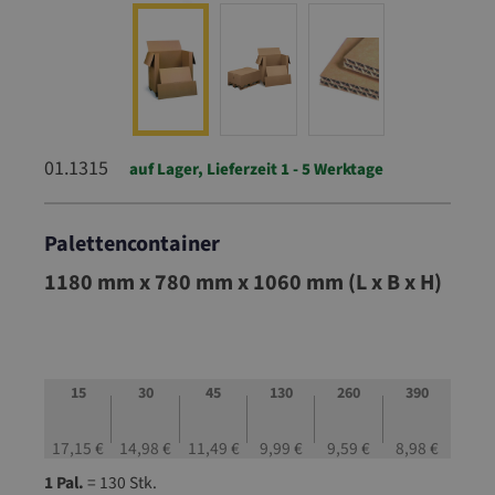
01.1315
auf Lager, Lieferzeit 1 - 5 Werktage
Palettencontainer
01.1315
1180 mm x 780 mm x 1060 mm (L x B x H)
15
30
45
130
260
390
17,15 €
14,98 €
11,49 €
9,99 €
9,59 €
8,98 €
1 Pal.
= 130 Stk.