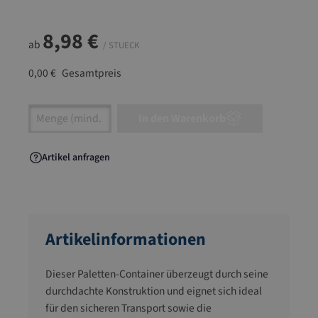
8,98 €
ab
/ STUECK
0,00 €
Gesamtpreis
Artikel Anzahl: Gib den gewünschten Wert ein
In den Warenkorb
Artikel anfragen
Artikelinformationen
Dieser Paletten-Container überzeugt durch seine
durchdachte Konstruktion und eignet sich ideal
für den sicheren Transport sowie die