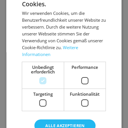
Cookies.
Wir verwenden Cookies, um die
Benutzerfreundlichkeit unserer Website zu
verbessern. Durch die weitere Nutzung
unserer Webseite stimmen Sie der
Verwendung von Cookies gemäß unserer
Cookie-Richtlinie zu.
Weitere
Informationen
8.P
03.P
03.TE
05.L
06.BI
08.
Unbedingt
Performance
K12
VC50
SA41
PGR
O8
PM
erforderlich
5
01
24/1
150
flo
255
-
PP-
PV
5
Ök
0
pa
U
C-
o-
TE
U
Targeting
Funktionalität
k
0,
mr
Kle
Lu
SA
m
BI
4
if
be
ftp
Kl
br
re
PV
ei
cb
O 8
un
ei
ba
au
ols
ss
C-
u
br
m
nr
n
o
gs
nd
ter
Kle
au
gs
ol
ur
ALLE AKZEPTIEREN
10
n,
fü