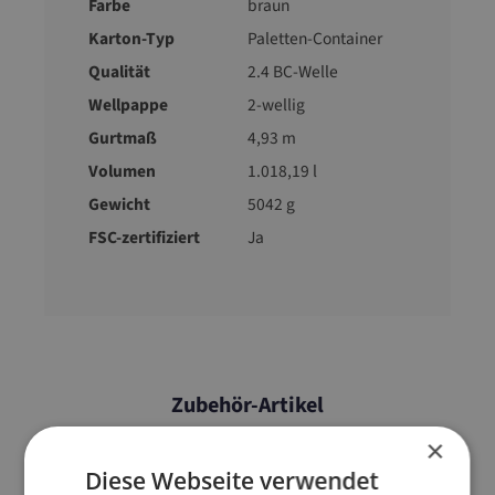
Farbe
braun
Karton-Typ
Paletten-Container
Qualität
2.4 BC-Welle
Wellpappe
2-wellig
Gurtmaß
4,93 m
Volumen
1.018,19 l
Gewicht
5042 g
FSC-zertifiziert
Ja
Zubehör-Artikel
×
Diese Webseite verwendet