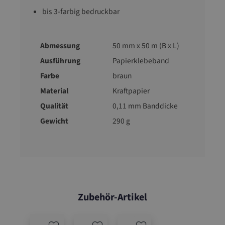
bis 3-farbig bedruckbar
Abmessung
50 mm x 50 m (B x L)
Ausführung
Papierklebeband
Farbe
braun
Material
Kraftpapier
Qualität
0,11 mm Banddicke
Gewicht
290 g
Zubehör-Artikel