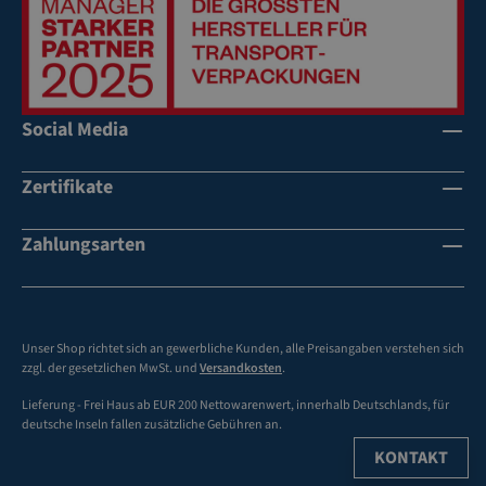
äc
äc
Re
he
he
cy
bi
bi
cli
s
s
ng
3-
3-
co
Social Media
fa
fa
de
rb
rb
"P
Zertifikate
ig
ig
A
be
be
P2
dr
dr
0"
Zahlungsarten
uc
uc
fü
kb
kb
r
ar
ar
de
Ba
au
n
Unser Shop richtet sich an gewerbliche Kunden, alle Preisangaben verstehen sich
n
ch
Tr
zzgl. der gesetzlichen MwSt. und
Versandkosten
.
d
o
an
Lieferung - Frei Haus ab EUR 200 Nettowarenwert, innerhalb Deutschlands, für
di
h
sp
deutsche Inseln fallen zusätzliche Gebühren an.
ck
ne
or
KONTAKT
e
A
t