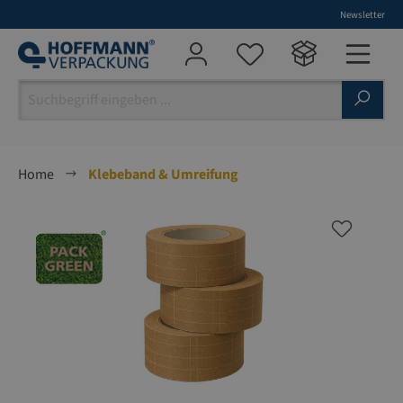
Newsletter
alt springen
Home
Klebeband & Umreifung
Bildergalerie überspringen