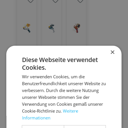
×
Diese Webseite verwendet
Cookies.
10.H
10.H
10.6
Wir verwenden Cookies, um die
AM
AK
400
Benutzerfreundlichkeit unserer Website zu
Me
Ku
TE
verbessern. Durch die weitere Nutzung
tal
nst
SA-
unserer Webseite stimmen Sie der
l-
sto
Sic
Verwendung von Cookies gemäß unserer
Ha
ff-
he
fü
fü
ex
Cookie-Richtlinie zu.
Weitere
nd
r
Ha
r
rh
tr
Informationen
50
Kl
a
ab
nd
eit
m
eb
st