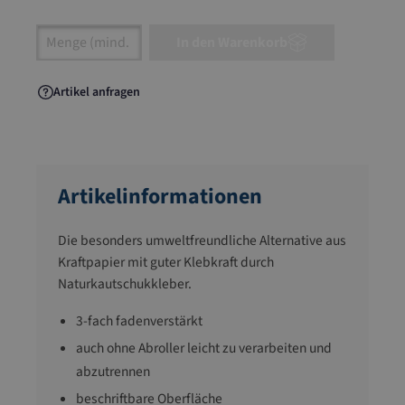
Artikel Anzahl: Gib den gewünschten Wert ein
In den Warenkorb
Artikel anfragen
Artikelinformationen
Die besonders umweltfreundliche Alternative aus
Kraftpapier mit guter Klebkraft durch
Naturkautschukkleber.
3-fach fadenverstärkt
auch ohne Abroller leicht zu verarbeiten und
abzutrennen
beschriftbare Oberfläche