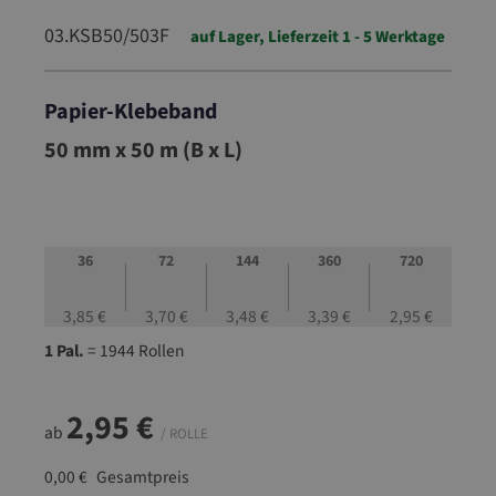
03.KSB50/503F
auf Lager, Lieferzeit 1 - 5 Werktage
Papier-Klebeband
03.KSB50/503F
50 mm x 50 m (B x L)
36
72
144
360
720
3,85 €
3,70 €
3,48 €
3,39 €
2,95 €
1 Pal.
= 1944 Rollen
2,95 €
ab
/ ROLLE
0,00 €
Gesamtpreis