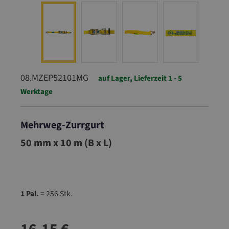
08.MZEP52101MG
auf Lager, Lieferzeit 1 - 5
Werktage
Mehrweg-Zurrgurt
08.MZEP52101MG
50 mm x 10 m (B x L)
1 Pal.
= 256 Stk.