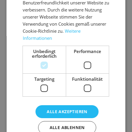
Benutzerfreundlichkeit unserer Website zu
verbessern. Durch die weitere Nutzung
unserer Webseite stimmen Sie der
Verwendung von Cookies gemäß unserer
Cookie-Richtlinie zu.
Weitere
Informationen
08.S
Unbedingt
Performance
PA
erforderlich
Sp
an
ng
Targeting
Funktionalität
urt
bli
auf
tz
sc
rol
h
ler
ne
ALLE AKZEPTIEREN
ll
1 Pal.
Z
ab
ALLE ABLEHNEN
ur
= 1