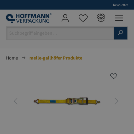
Newsletter
alt springen
Home
melle-gallhöfer Produkte
Bildergalerie überspringen