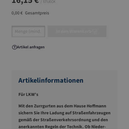
16,15 €
/ STUECK
0,00 €
Gesamtpreis
Artikel Anzahl: Gib den gewünschten Wert ein
In den Warenkorb
Artikel anfragen
Artikelinformationen
Für LKW's
Mit den Zurrgurten aus dem Hause Hoffmann
sichern Sie Ihre Ladung auf Straßenfahrzeugen
gemäß der Straßenverkehrsordnung und den
anerkannten Regeln der Technik. Ob Nieder-