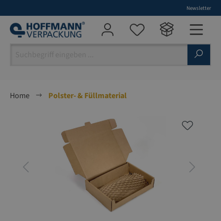
Newsletter
alt springen
Home
Polster- & Füllmaterial
Bildergalerie überspringen