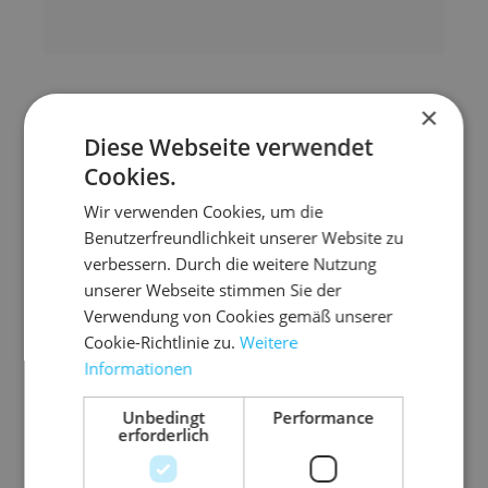
×
Zubehör-Artikel
Diese Webseite verwendet
Cookies.
Wir verwenden Cookies, um die
Benutzerfreundlichkeit unserer Website zu
verbessern. Durch die weitere Nutzung
unserer Webseite stimmen Sie der
Verwendung von Cookies gemäß unserer
Cookie-Richtlinie zu.
Weitere
Informationen
Unbedingt
Performance
erforderlich
3.P
01.3-
06.H
03.K
03.P
03.