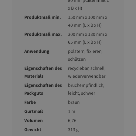
80 mm (Außenmaß L
x B x H)
Produktmaß min.
150 mm x 100 mm x
40 mm (L x B x H)
Produktmaß max.
300 mm x 180 mm x
65 mm (L x B x H)
Anwendung
polstern, fixieren,
schützen
Eigenschaften des
recyclebar
, schnell
,
Materials
wiederverwendbar
Eigenschaften des
bruchempfindlich
,
Packguts
leicht
, schwer
Farbe
braun
Gurtmaß
1 m
Volumen
6,76 l
Gewicht
313 g