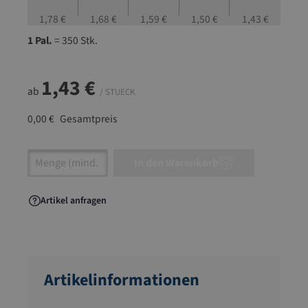
1,78 €
1,68 €
1,59 €
1,50 €
1,43 €
1 Pal.
= 350 Stk.
1,43 €
ab
/ STUECK
0,00 €
Gesamtpreis
Artikel Anzahl: Gib den gewünschten Wert ein
In den Warenkorb
Artikel anfragen
Artikelinformationen