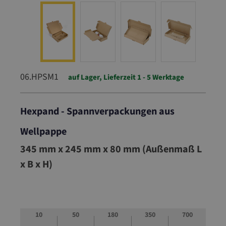
06.HPSM1
auf Lager, Lieferzeit 1 - 5 Werktage
Hexpand - Spannverpackungen aus
Wellpappe
06.HPSM1
345 mm x 245 mm x 80 mm (Außenmaß L
x B x H)
10
50
180
350
700