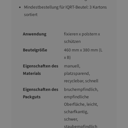
Mindestbestellung für IQRT-Beutel: 3 Kartons
sortiert
Anwendung
fixieren x polstern x
schützen
Beutelgröße
460 mm x 380 mm (L
x B)
Eigenschaften des
manuell
,
Materials
platzsparend
,
recyclebar
, schnell
Eigenschaften des
bruchempfindlich
,
Packguts
empfindliche
Oberfläche
, leicht
,
scharfkantig
,
schwer
,
staubempfindlich