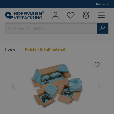
Newsletter
alt springen
Home
Polster- & Füllmaterial
Bildergalerie überspringen