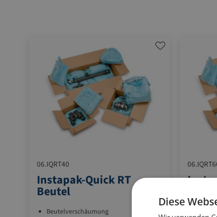
06.IQRT40
06.IQRT6
Instapak-Quick RT
Insta
Beutel
Beute
Diese Webse
Beutelverschäumung
Beute
Wir verwenden Co