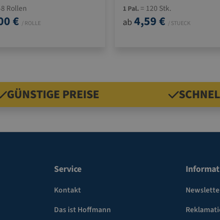
8 Rollen
= 120 Stk.
1 Pal.
00 €
4,59 €
ab
/ ROLLE
/ STUECK
GÜNSTIGE PREISE
SCHNEL
Service
Informat
Kontakt
Newslette
Das ist Hoffmann
Reklamat