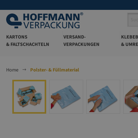
springen
Zur Hauptnavigation springen
KARTONS
VERSAND-
KLEBE
& FALTSCHACHTELN
VERPACKUNGEN
& UMRE
Home
Polster- & Füllmaterial
Bildergalerie überspringen