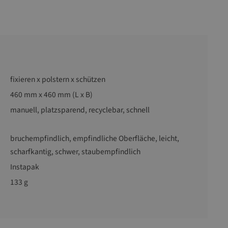
fixieren x polstern x schützen
460 mm x 460 mm (L x B)
manuell
, platzsparend
, recyclebar
, schnell
bruchempfindlich
, empfindliche Oberfläche
, leicht
,
scharfkantig
, schwer
, staubempfindlich
Instapak
133 g