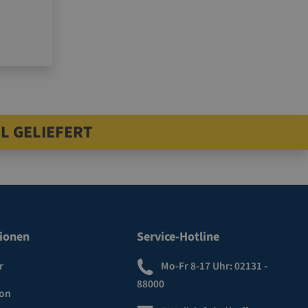
L GELIEFERT
ionen
Service-Hotline
r
Mo-Fr 8-17 Uhr:
02131 -
88000
ion