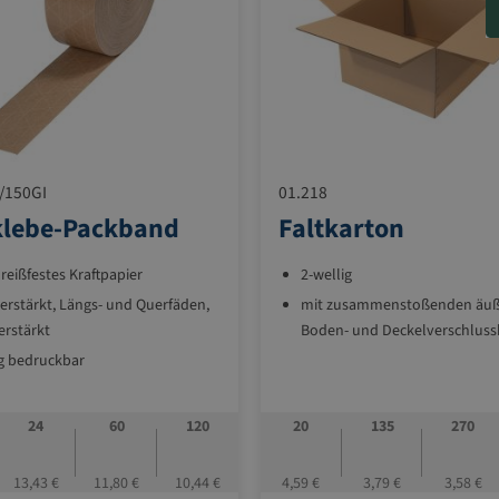
/150GI
01.218
klebe-Packband
Faltkarton
reißfestes Kraftpapier
2-wellig
erstärkt, Längs- und Querfäden,
mit zusammenstoßenden äu
erstärkt
Boden- und Deckelverschlus
ig bedruckbar
preiswerte und
freundliche Verschlusslösung
24
60
120
20
135
270
ll und leicht zu verarbeiten mit
len und elektrischen
13,43 €
11,80 €
10,44 €
4,59 €
3,79 €
3,58 €
htapparaten