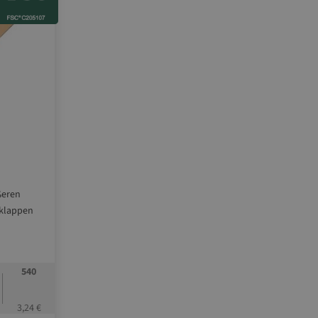
ßeren
sklappen
540
3,24 €