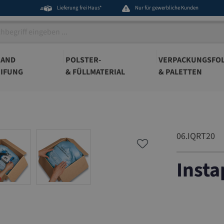
Lieferung frei Haus*
Nur für gewerbliche Kunden
BAND
POLSTER-
VERPACKUNGSFOL
IFUNG
& FÜLLMATERIAL
& PALETTEN
06.IQRT20
Insta
06.IQRT2