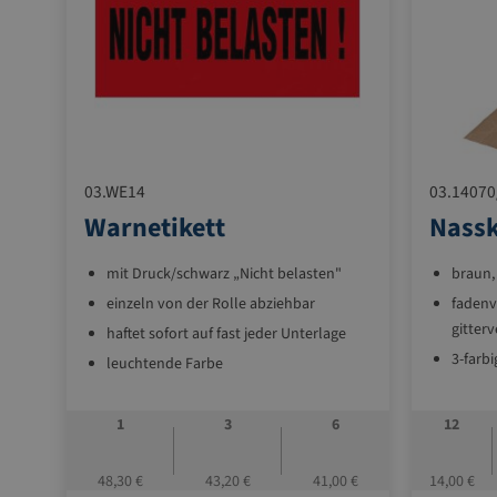
03.WE14
03.14070
Warnetikett
Nass
mit Druck/schwarz „Nicht belasten"
braun, 
einzeln von der Rolle abziehbar
fadenv
gitterv
haftet sofort auf fast jeder Unterlage
3-farb
leuchtende Farbe
extra 
1000 Etiketten pro Rolle
umwelt
1
3
6
12
ratione
manuel
48,30 €
43,20 €
41,00 €
14,00 €
Anfeuc