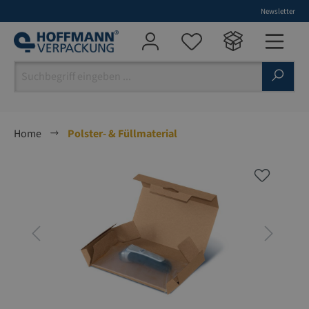
Newsletter
alt springen
Home
Polster- & Füllmaterial
Bildergalerie überspringen