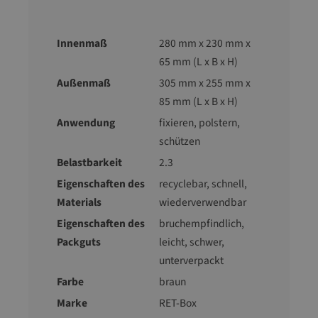
Innenmaß
280 mm x 230 mm x
65 mm (L x B x H)
Außenmaß
305 mm x 255 mm x
85 mm (L x B x H)
Anwendung
fixieren, polstern,
schützen
Belastbarkeit
2.3
Eigenschaften des
recyclebar
, schnell
,
Materials
wiederverwendbar
Eigenschaften des
bruchempfindlich
,
Packguts
leicht
, schwer
,
unterverpackt
Farbe
braun
Marke
RET-Box