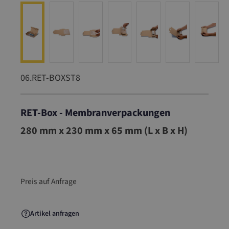
06.RET-BOXST8
RET-Box - Membranverpackungen
06.RET-BOXST8
280 mm x 230 mm x 65 mm (L x B x H)
Preis auf Anfrage
Artikel anfragen