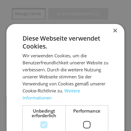
Artikel Anzahl: Gib den gewünschten Wert ein
In den Warenkorb
×
Artikel anfragen
Diese Webseite verwendet
Cookies.
Wir verwenden Cookies, um die
Artikelinformationen
Benutzerfreundlichkeit unserer Website zu
verbessern. Durch die weitere Nutzung
unserer Webseite stimmen Sie der
Ökologisches Verpackungsmaterial zum Polstern
Verwendung von Cookies gemäß unserer
und Abdecken empfindlicher Waren.
Cookie-Richtlinie zu.
Weitere
schützt Möbel, Bilderrahmen, Porzellan,
Informationen
Metallwaren, Kunststoffteile und vieles mehr
Unbedingt
Performance
dämpft Erschütterungen und bewahrt vor
erforderlich
Kratzern
C-Welle