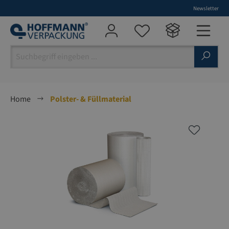
Newsletter
alt springen
Home
Polster- & Füllmaterial
Bildergalerie überspringen