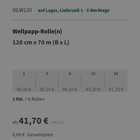
06.W120
auf Lager, Lieferzeit 1 - 5 Werktage
Wellpapp-Rolle(n)
06.W120
120 cm x 70 m (B x L)
1
5
6
12
18
58,10 €
50,20 €
44,10 €
43,20 €
41,70 €
1 Pal.
= 6 Rollen
41,70 €
ab
/ ROLLE
0,00 €
Gesamtpreis