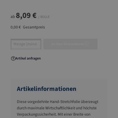
8,09 €
ab
/ ROLLE
0,00 €
Gesamtpreis
Artikel Anzahl: Gib den gewünschten Wert ein
In den Warenkorb
Artikel anfragen
Artikelinformationen
Diese vorgedehnte Hand-Stretchfolie überzeugt
durch maximale Wirtschaftlichkeit und höchste
Verpackungssicherheit. Mit einer Breite von