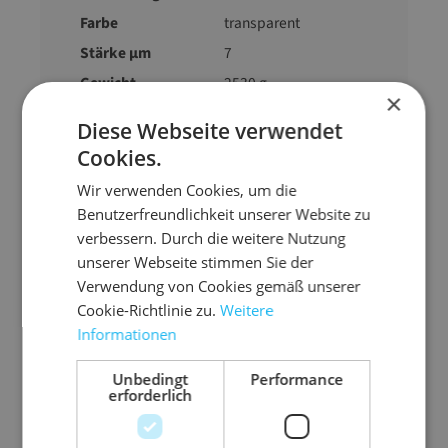
Farbe
transparent
Stärke µm
7
Gewicht
2530 g
×
Diese Webseite verwendet
Cookies.
Wir verwenden Cookies, um die
Benutzerfreundlichkeit unserer Website zu
Zubehör-Artikel
verbessern. Durch die weitere Nutzung
unserer Webseite stimmen Sie der
Verwendung von Cookies gemäß unserer
Cookie-Richtlinie zu.
Weitere
Informationen
Unbedingt
Performance
erforderlich