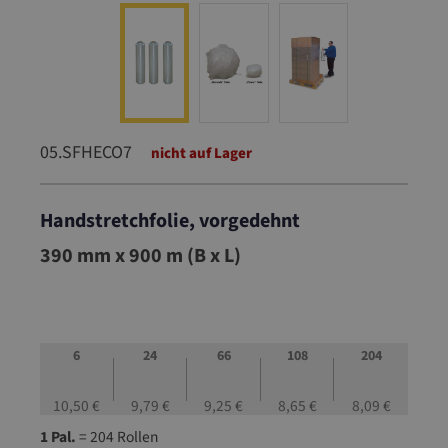
05.SFHECO7
nicht auf Lager
Handstretchfolie, vorgedehnt
05.SFHECO7
390 mm x 900 m (B x L)
6
24
66
108
204
10,50 €
9,79 €
9,25 €
8,65 €
8,09 €
1 Pal.
= 204 Rollen