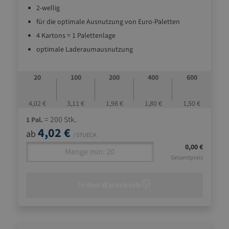
2-wellig
für die optimale Ausnutzung von Euro-Paletten
4 Kartons = 1 Palettenlage
optimale Laderaumausnutzung
Boden (Bauart Fefco 0216)
Deckel mit Einsteckverschluss
20
100
200
400
600
ideale Standardverpackung und für alle
Transportmittel geeignet
4,02 €
3,11 €
1,98 €
1,80 €
1,50 €
= 200 Stk.
1 Pal.
4,02 €
ab
/ STUECK
0,00 €
Gesamtpreis
In den Warenkorb