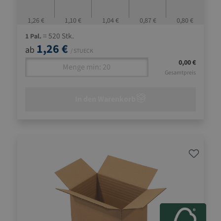
1,26 €
1,10 €
1,04 €
0,87 €
0,80 €
= 520 Stk.
1 Pal.
1,26 €
ab
/ STUECK
0,00 €
Gesamtpreis
In den Warenkorb