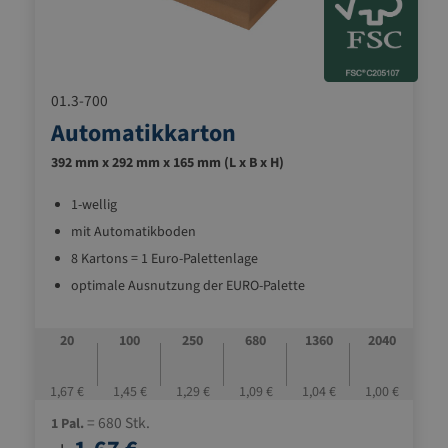
01.3-700
Automatikkarton
392 mm x 292 mm x 165 mm (L x B x H)
1-wellig
mit Automatikboden
8 Kartons = 1 Euro-Palettenlage
optimale Ausnutzung der EURO-Palette
ideal zum gleichmäßigen Stapeln auf der Palette
mit zusammenstoßenden äußeren
20
100
250
680
1360
2040
Deckelverschlussklappen
1,67 €
1,45 €
1,29 €
1,09 €
1,04 €
1,00 €
= 680 Stk.
1 Pal.