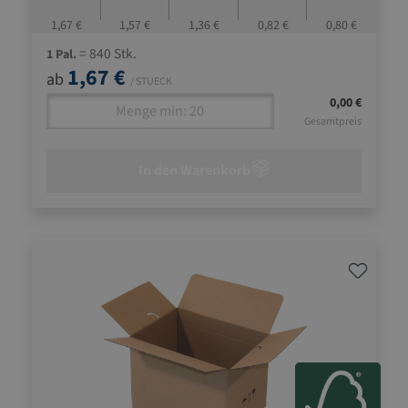
Transportmittel geeignet
1,67 €
1,57 €
1,36 €
0,82 €
0,80 €
= 840 Stk.
1 Pal.
1,67 €
ab
/ STUECK
0,00 €
Gesamtpreis
In den Warenkorb