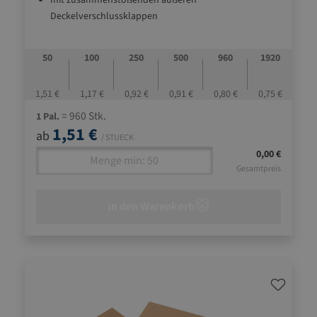
mit zusammenstoßenden äußeren
Deckelverschlussklappen
50
100
250
500
960
1920
1,51 €
1,17 €
0,92 €
0,91 €
0,80 €
0,75 €
= 960 Stk.
1 Pal.
1,51 €
ab
/ STUECK
0,00 €
Gesamtpreis
In den Warenkorb