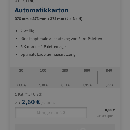
01.EST140
Automatikkarton
376 mm x 376 mm x 272 mm (L x B x H)
2-wellig
für die optimale Ausnutzung von Euro-Paletten
6 Kartons = 1 Palettenlage
optimale Laderaumausnutzung
automatisch verschließbaren Boden (Bauart Fefco
0711)
20
100
280
560
840
ideale Standardverpackung und für alle
Transportmittel geeignet
2,60 €
2,30 €
2,13 €
1,95 €
1,77 €
= 240 Stk.
1 Pal.
2,60 €
ab
/ STUECK
0,00 €
Gesamtpreis