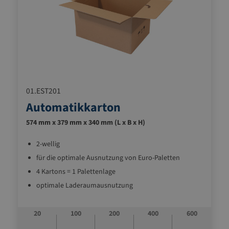
01.EST201
Automatikkarton
574 mm x 379 mm x 340 mm (L x B x H)
2-wellig
für die optimale Ausnutzung von Euro-Paletten
4 Kartons = 1 Palettenlage
optimale Laderaumausnutzung
Boden (Bauart Fefco 0216)
Deckel mit Einsteckverschluss
20
100
200
400
600
mit Grifflochanstanzungen an den Breitseiten