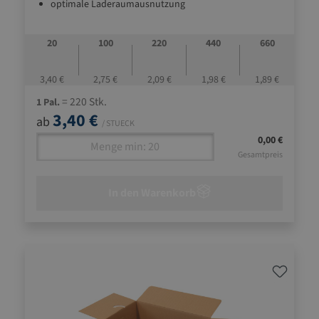
optimale Laderaumausnutzung
Boden (Bauart Fefco 0216)
Deckel mit Einsteckverschluss
20
100
220
440
660
3,40 €
2,75 €
2,09 €
1,98 €
1,89 €
= 220 Stk.
1 Pal.
3,40 €
ab
/ STUECK
0,00 €
Gesamtpreis
In den Warenkorb