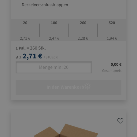
Deckelverschlussklappen
20
100
260
520
2,71 €
2,47 €
2,28 €
1,94 €
= 260 Stk.
1 Pal.
2,71 €
ab
/ STUECK
0,00 €
Gesamtpreis
In den Warenkorb