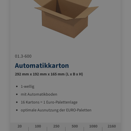
01.3-600
Automatikkarton
292 mm x 192 mm x 165 mm (L x B x H)
1-wellig
mit Automatikboden
16 Kartons = 1 Euro-Palettenlage
optimale Ausnutzung der EURO-Paletten
ideal zum gleichmäßigen Stapeln auf der Palette
mit zusammenstoßenden äußeren
20
100
250
500
1080
2160