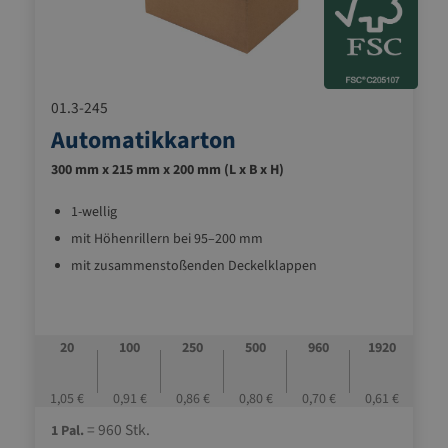
01.3-245
Automatikkarton
300 mm x 215 mm x 200 mm (L x B x H)
1-wellig
mit Höhenrillern bei 95–200 mm
mit zusammenstoßenden Deckelklappen
20
100
250
500
960
1920
1,05 €
0,91 €
0,86 €
0,80 €
0,70 €
0,61 €
= 960 Stk.
1 Pal.