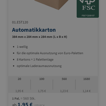
01.EST120
Automatikkarton
384 mm x 284 mm x 284 mm (L x B x H)
1-wellig
für die optimale Ausnutzung von Euro-Paletten
8 Kartons = 1 Palettenlage
optimale Laderaumausnutzung
automatisch verschließbaren Boden (Bauart Fefco
0711)
20
100
560
1680
ideale Standardverpackung und für alle
Transportmittel geeignet
1,95 €
1,75 €
1,23 €
1,14 €
= 560 Stk.
1 Pal.
1,95 €
ab
/ STUECK