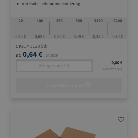
optimale Laderaumausnutzung
automatisch verschließbaren Boden (Bauart Fefco
0701)
20
100
250
500
3120
6240
ideale Standardverpackung und für alle
Transportmittel geeignet
0,64 €
0,62 €
0,50 €
0,49 €
0,35 €
0,34 €
= 3120 Stk.
1 Pal.
0,64 €
ab
/ STUECK
0,00 €
Gesamtpreis
In den Warenkorb