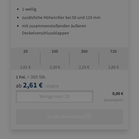
1-wellig
zusätzliche Höhenriller bei 50 und 110 mm
mit zusammenstoßenden äußeren
Deckelverschlussklappen
20
100
360
720
2,61 €
2,30 €
2,10 €
1,85 €
= 360 Stk.
1 Pal.
2,61 €
ab
/ STUECK
0,00 €
Gesamtpreis
In den Warenkorb