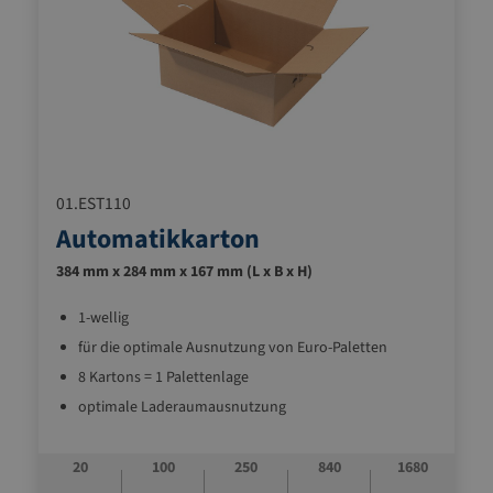
01.EST110
Automatikkarton
384 mm x 284 mm x 167 mm (L x B x H)
1-wellig
für die optimale Ausnutzung von Euro-Paletten
8 Kartons = 1 Palettenlage
optimale Laderaumausnutzung
automatisch verschließbaren Boden (Bauart Fefco
0711)
20
100
250
840
1680
ideale Standardverpackung und für alle