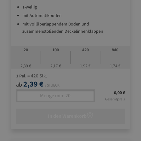
1-wellig
mit Automatikboden
mit vollüberlappendem Boden und
zusammenstoßenden Deckelinnenklappen
20
100
420
840
2,39 €
2,17 €
1,92 €
1,74 €
= 420 Stk.
1 Pal.
2,39 €
ab
/ STUECK
0,00 €
Gesamtpreis
In den Warenkorb