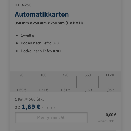
01.3-250
Automatikkarton
350 mm x 250 mm x 250 mm (L x B x H)
1-wellig
Boden nach Fefco 0701
Deckel nach Fefco 0201
50
100
250
560
1120
1,69 €
1,51 €
1,31 €
1,16 €
1,05 €
= 560 Stk.
1 Pal.
1,69 €
ab
/ STUECK
0,00 €
Gesamtpreis