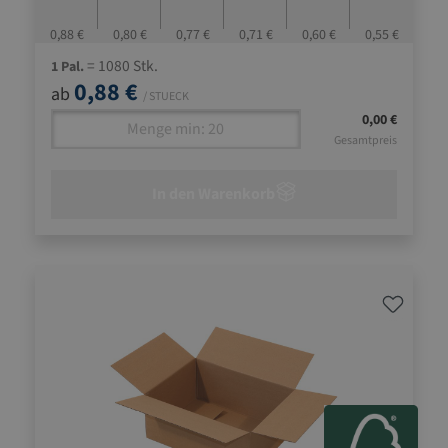
Deckelverschlussklappen
0,88 €
0,80 €
0,77 €
0,71 €
0,60 €
0,55 €
= 1080 Stk.
1 Pal.
0,88 €
ab
/ STUECK
0,00 €
Gesamtpreis
In den Warenkorb