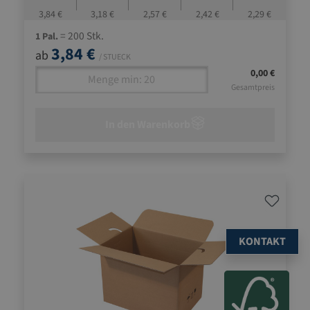
3,84 €
3,18 €
2,57 €
2,42 €
2,29 €
= 200 Stk.
1 Pal.
3,84 €
ab
/ STUECK
0,00 €
Gesamtpreis
In den Warenkorb
KONTAKT