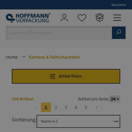
Newsletter
alt springen
Home
Kartons & Faltschachteln
Artikel filtern
390 Artikel
Artikel pro Seite:
1
2
3
4
5
Sortierung: