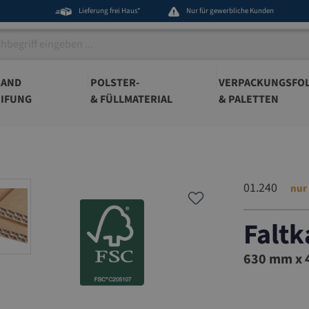
Lieferung frei Haus*
Nur für gewerbliche Kunden
BAND
POLSTER-
VERPACKUNGSFOL
IFUNG
& FÜLLMATERIAL
& PALETTEN
01.240
nur
Faltk
01.240
630 mm x 4