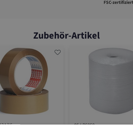
FSC-zertifizier
Zubehör-Artikel
124/15
05.LP5050