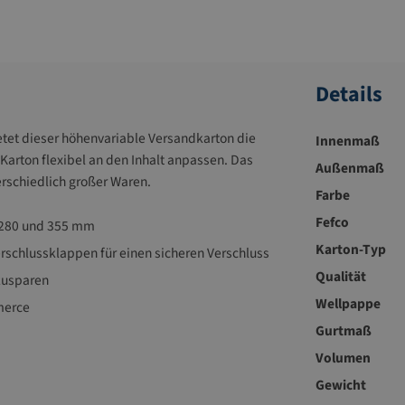
Details
etet dieser höhenvariable Versandkarton die
Innenmaß
Karton flexibel an den Inhalt anpassen. Das
Außenmaß
erschiedlich großer Waren.
Farbe
Fefco
, 280 und 355 mm
Karton-Typ
chlussklappen für einen sicheren Verschluss
Qualität
nzusparen
Wellpappe
merce
Gurtmaß
Volumen
Gewicht