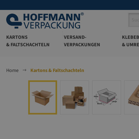
springen
Zur Hauptnavigation springen
KARTONS
VERSAND-
KLEBE
& FALTSCHACHTELN
VERPACKUNGEN
& UMRE
Home
Kartons & Faltschachteln
Bildergalerie überspringen