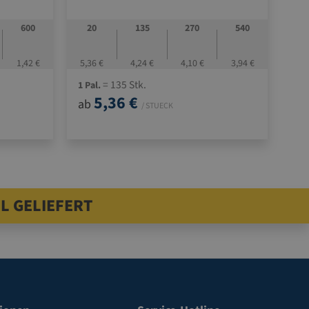
600
20
135
270
540
1,42 €
5,36 €
4,24 €
4,10 €
3,94 €
= 135 Stk.
1 Pal.
5,36 €
ab
/ STUECK
L GELIEFERT