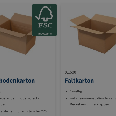
01.600
kbodenkarton
Faltkarton
g
1-wellig
retierendem Boden-Steck-
mit zusammenstoßenden äu
luss
Deckelverschlussklappen
sätzlichen Höhenrillern bei 270