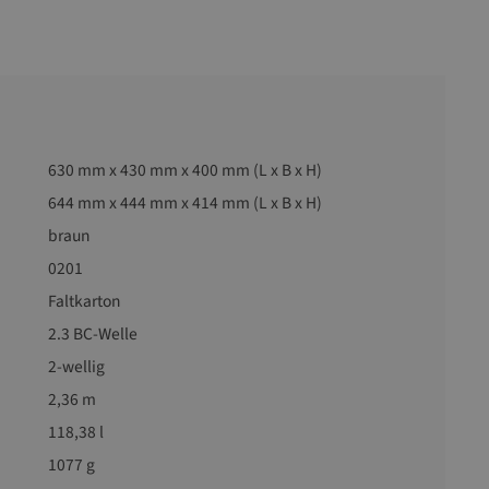
630 mm x 430 mm x 400 mm (L x B x H)
644 mm x 444 mm x 414 mm (L x B x H)
braun
0201
Faltkarton
2.3 BC-Welle
2-wellig
2,36 m
118,38 l
1077 g