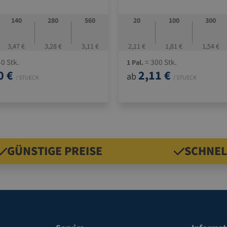
30 mm
 aufgerichtet für die Befüllung
140
280
560
20
100
300
3,47 €
3,28 €
3,11 €
2,11 €
1,81 €
1,54 €
0 Stk.
= 300 Stk.
1 Pal.
0 €
2,11 €
ab
/ STUECK
/ STUECK
GÜNSTIGE PREISE
SCHNEL