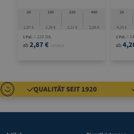
und 3
schnell
20
100
220
440
20
2,87 €
2,39 €
2,21 €
2,08 €
4,20 €
= 220 Stk.
= 14
1 Pal.
1 Pal.
2,87 €
4,2
ab
ab
/ STUECK
QUALITÄT SEIT 1920