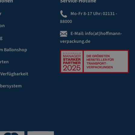
ionen
Service-Hotline
r
Mo-Fr 8-17 Uhr:
02131 -
88000
ion
E-Mail:
info(at)hoffmann-
ng
verpackung.de
m Ballonshop
rten
 Verfügbarkeit
ebersystem