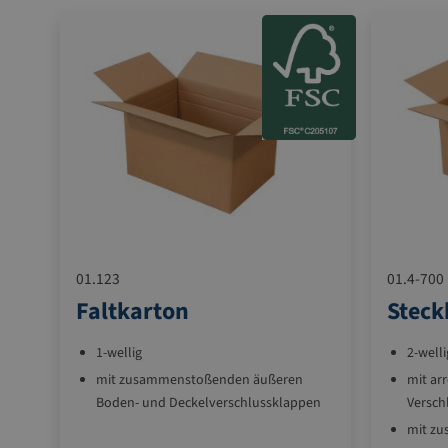
uf
01.123
01.4-700
Faltkarton
Stec
1-wellig
2-welli
mit zusammenstoßenden äußeren
mit ar
Boden- und Deckelverschlussklappen
Versch
mit zu