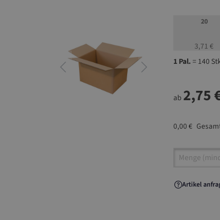
20
3,71 €
1 Pal.
= 140 St
2,75 
ab
0,00 €
Gesamt
Artikel A
Artikel anfr