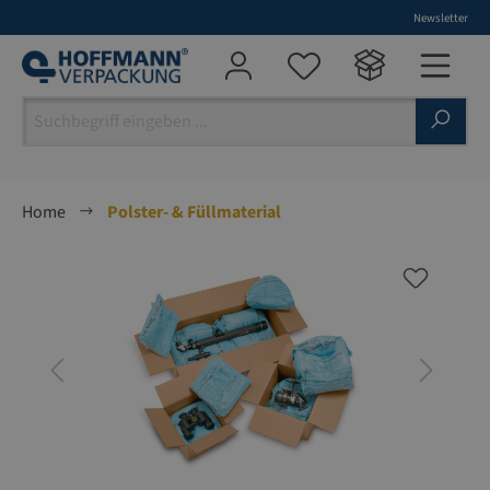
Newsletter
alt springen
Home
Polster- & Füllmaterial
Bildergalerie überspringen