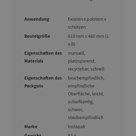
Anwendung
fixieren x polstern x
schützen
Beutelgröße
610 mm x 460 mm (L
x B)
Eigenschaften des
manuell
,
Materials
platzsparend
,
recyclebar
, schnell
Eigenschaften des
bruchempfindlich
,
Packguts
empfindliche
Oberfläche
, leicht
,
scharfkantig
,
schwer
,
staubempfindlich
Marke
Instapak
Gewicht
83 g